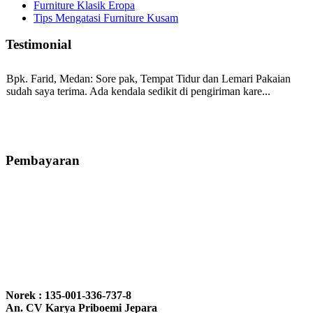
Furniture Klasik Eropa
Tips Mengatasi Furniture Kusam
Testimonial
Bpk. Farid, Medan:
Sore pak, Tempat Tidur dan Lemari Pakaian
sudah saya terima. Ada kendala sedikit di pengiriman kare...
Mila-Bandung:
Assalamualaikum Pak, Pesanan kursi tamu, lemari,
bale2 dan kursi teras saya sudah saya terima dan p...
Pembayaran
Ibu Vina, Bogor:
Meja belajar cocok Pak, bagus dan kayu jati tua
seperti yang saya punya di rumah...
Ibu Jennita, Banjarbaru Kalimantan:
Terima kasih untuk
gebyoknya,, udah sampai,, barangnya sama dengan di foto. Gak
Norek : 135-001-336-737-8
nyesel deh beli geby...
An. CV Karya Priboemi Jepara