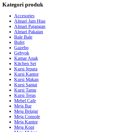
Kategori produk
Accesories
Almari Jam Hias
Almari Pajangan
Almari Pakaian
Bale Bale
Bufet
Gazebo
Gebyok
Kamar Anak
Kitchen Set
Kursi Jepara
Kursi Kantor
Kursi Makan
Kursi Santai
Kursi Tamu
Kursi Teras
Mebel Cafe
Meja Bar
Meja Belajar
Meja Console
Meja Kantor
Meja Kopi