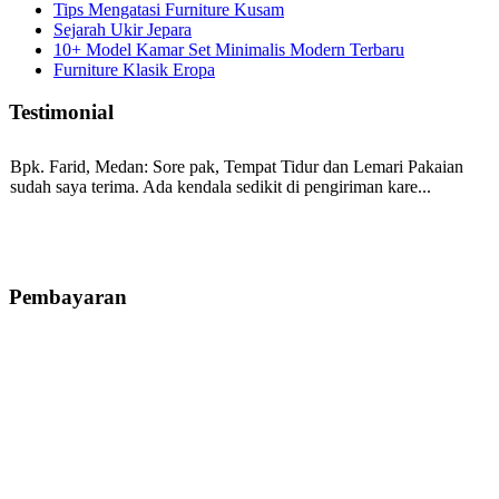
Tips Mengatasi Furniture Kusam
Sejarah Ukir Jepara
10+ Model Kamar Set Minimalis Modern Terbaru
Furniture Klasik Eropa
Testimonial
Bpk. Farid, Medan:
Sore pak, Tempat Tidur dan Lemari Pakaian
sudah saya terima. Ada kendala sedikit di pengiriman kare...
Mila-Bandung:
Assalamualaikum Pak, Pesanan kursi tamu, lemari,
bale2 dan kursi teras saya sudah saya terima dan p...
Pembayaran
Ibu Vina, Bogor:
Meja belajar cocok Pak, bagus dan kayu jati tua
seperti yang saya punya di rumah...
Ibu Jennita, Banjarbaru Kalimantan:
Terima kasih untuk