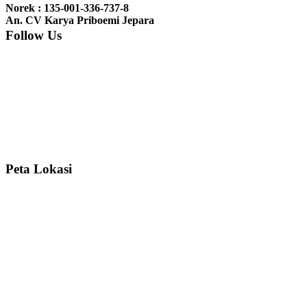
gebyoknya,, udah sampai,, barangnya sama dengan di foto. Gak
Norek : 135-001-336-737-8
nyesel deh beli geby...
An. CV Karya Priboemi Jepara
Follow Us
Ibu Srie – Jakarta:
Siang Pak, lemarinya dah datang Kerjaannya
rapih, habis ini saya mau pesan lemari pajangan AP 10 j...
Ibu Meidy, Jakarta:
Paakkkk Tempat tidurnya dah sampeeee Keren
dehh Tolong buatin meja makan bulat persis sama foto y...
Peta Lokasi
Hendro Tri P – Surabaya:
Pak Mail kursi kantornya sudah sampai,
saya mengucapkan banyak terima kasih....
Ibu Asa, Cibubur:
Pak Trolynya sudah sampai tadi Makasii ya Pak...