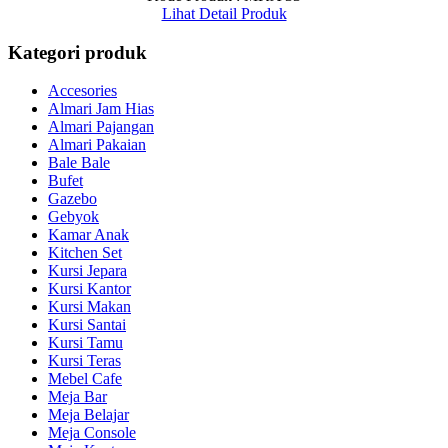
Lihat Detail Produk
Kategori produk
Accesories
Almari Jam Hias
Almari Pajangan
Almari Pakaian
Bale Bale
Bufet
Gazebo
Gebyok
Kamar Anak
Kitchen Set
Kursi Jepara
Kursi Kantor
Kursi Makan
Kursi Santai
Kursi Tamu
Kursi Teras
Mebel Cafe
Meja Bar
Meja Belajar
Meja Console