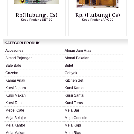
Rp(Hubungi Cs)
Rp. (Hubungi Cs)
Kode Produk : SET 60
Kode Produk : APK 29
LIHAT DETAIL PRODUK
LIHAT DETAIL PRODUK
KATEGORI PRODUK
Accesories
Almari Jam Hias
Almari Pajangan
Almari Pakaian
Bale Bale
Bufet
Gazebo
Gebyok
Kamar Anak
Kitchen Set
Kursi Jepara
Kursi Kantor
Kursi Makan
Kursi Santai
Kursi Tamu
Kursi Teras
Mebel Cafe
Meja Bar
Meja Belajar
Meja Console
Meja Kantor
Meja Kopi
Meja Makan
Meja Rias