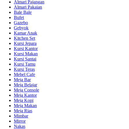
Almari Pajangan
Almari Pakaian
Bale Bale
Bufet
Gazebo
Gebyok
Kamar Anak
Kitchen Set
Kursi Jepara
Kursi Kantor
Kursi Makan
Kursi Santai
Kursi Tamu
Kursi Teras
Mebel Cafe
Meja Bar
Meja Belajar
Meja Console
Meja Kantor
Meja Kopi
Meja Makan
Meja Rias
Mimbar
Mirror
Nakas