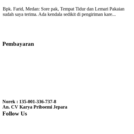
Bpk. Farid, Medan:
Sore pak, Tempat Tidur dan Lemari Pakaian
sudah saya terima. Ada kendala sedikit di pengiriman kare...
Mila-Bandung:
Assalamualaikum Pak, Pesanan kursi tamu, lemari,
bale2 dan kursi teras saya sudah saya terima dan p...
Pembayaran
Ibu Vina, Bogor:
Meja belajar cocok Pak, bagus dan kayu jati tua
seperti yang saya punya di rumah...
Ibu Jennita, Banjarbaru Kalimantan:
Terima kasih untuk
gebyoknya,, udah sampai,, barangnya sama dengan di foto. Gak
Norek : 135-001-336-737-8
nyesel deh beli geby...
An. CV Karya Priboemi Jepara
Follow Us
Ibu Srie – Jakarta:
Siang Pak, lemarinya dah datang Kerjaannya
rapih, habis ini saya mau pesan lemari pajangan AP 10 j...