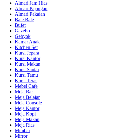
Almari Jam Hias
Almari Pajangan
Almari Pakaian
Bale Bale
Bufet
Gazebo
Gebyok
Kamar Anak
Kitchen Set
Kursi Jepara
Kursi Kantor
Kursi Makan
Kursi Santai
Kursi Tamu
Kursi Teras
Mebel Cafe
Meja Bar
Meja Belajar
Meja Console
Meja Kantor
Meja Kopi
Meja Makan
Meja Rias
Mimbar
Mirror