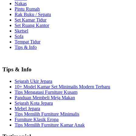
Nakas
Pintu Rumah
Rak Buku / Sepatu
Set Kamar Tidur
Set Ruang Kantor
Sketsel
Sofa
Tempat Tidur
Tips & Info
Tips & Info
Sejarah Ukir Jepara
10+ Model Kamar Set Minimalis Modern Terbaru
Tips Mengatasi Furniture Kusam
Panduan Membeli Meja Makan
Sejarah Kota Jepara
Mebel Jepara
Tips Memilih Furniture Minimalis
Furniture Klasik Eropa
Tips Memilih Furniture Kamar Anak