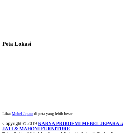
Ibu Meidy, Jakarta:
Paakkkk Tempat tidurnya dah sampeeee Keren
dehh Tolong buatin meja makan bulat persis sama foto y...
Peta Lokasi
Hendro Tri P – Surabaya:
Pak Mail kursi kantornya sudah sampai,
saya mengucapkan banyak terima kasih....
Ibu Asa, Cibubur:
Pak Trolynya sudah sampai tadi Makasii ya Pak...
Faried Hanriady – Tanjung Duren Jakarta Barat:
Pagi Pak Ismail,
pesanan Kamar Set 32 nya sudah saya terima tadi malam. Finishing
Lihat
Mebel Jepara
di peta yang lebih besar
duconya bagus pak,...
Copyright © 2019
KARYA PRIBOEMI MEBEL JEPARA ::
JATI & MAHONI FURNITURE