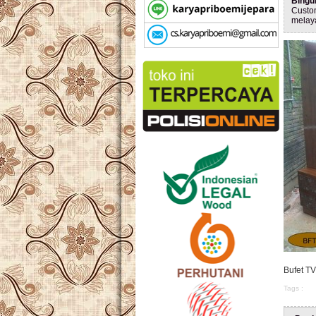
Bingu
Custo
melay
Bufet TV
Tags :