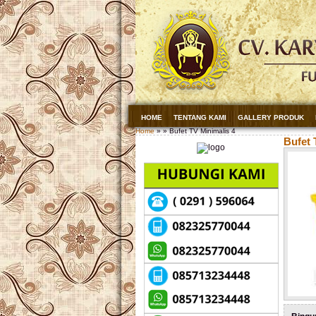
HOME
TENTANG KAMI
GALLERY PRODUK
Home
» » Bufet TV Minimalis 4
Bufet 