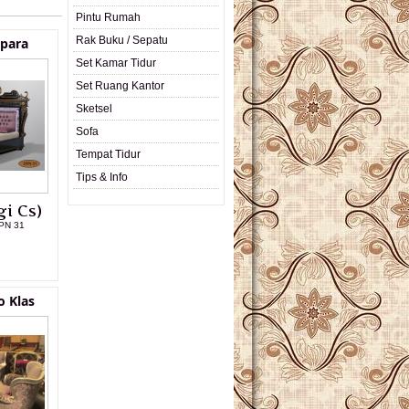
Pintu Rumah
Rak Buku / Sepatu
epara
Set Kamar Tidur
Set Ruang Kantor
Sketsel
Sofa
Tempat Tidur
Tips & Info
i Cs)
PN 31
L PRODUK
o Klas