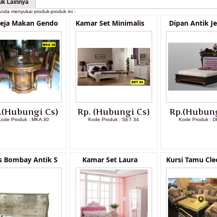
uk Lainnya
nda menyukai produk-produk ini :
Meja Makan Gendo
Kamar Set Minimalis
Dipan Antik J
.(Hubungi Cs)
Rp. (Hubungi Cs)
Rp.(Hubung
ode Produk : MKA 30
Kode Produk : SET 34
Kode Produk : D
LIHAT DETAIL PRODUK
LIHAT DETAIL PRODUK
LIHAT DETAI
s Bombay Antik S
Kamar Set Laura
Kursi Tamu Cle