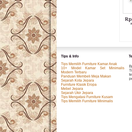
Rp
K
Tips & Info
T
Tips Memilih Furniture Kamar Anak
B
10+ Model Kamar Set Minimalis
T
Modern Terbaru
t
Panduan Membeli Meja Makan
p
Sejarah Kota Jepara
Furniture Klasik Eropa
Mebel Jepara
Sejarah Ukir Jepara
M
Tips Mengatasi Furniture Kusam
P
Tips Memilih Furniture Minimalis
k
p.
I
P
y