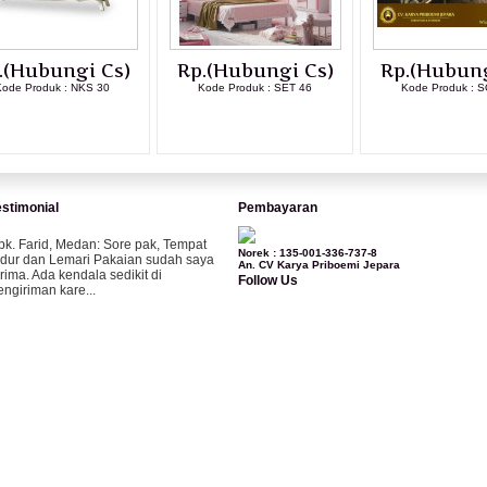
.(Hubungi Cs)
Rp.(Hubungi Cs)
Rp.(Hubung
ode Produk : NKS 30
Kode Produk : SET 46
Kode Produk : S
LIHAT DETAIL PRODUK
LIHAT DETAIL PRODUK
LIHAT DETAI
estimonial
Pembayaran
pk. Farid, Medan:
Sore pak, Tempat
Norek : 135-001-336-737-8
idur dan Lemari Pakaian sudah saya
An. CV Karya Priboemi Jepara
erima. Ada kendala sedikit di
Follow Us
engiriman kare...
ila-Bandung:
Assalamualaikum Pak,
esanan kursi tamu, lemari, bale2 dan
ursi teras saya sudah saya terima dan
..
bu Vina, Bogor:
Meja belajar cocok
ak, bagus dan kayu jati tua seperti
ang saya punya di rumah...