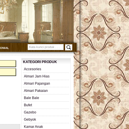
MONIAL
KATEGORI PRODUK
Accesories
Almari Jam Hias
Almari Pajangan
Almari Pakaian
Bale Bale
Bufet
Gazebo
Gebyok
Kamar Anak