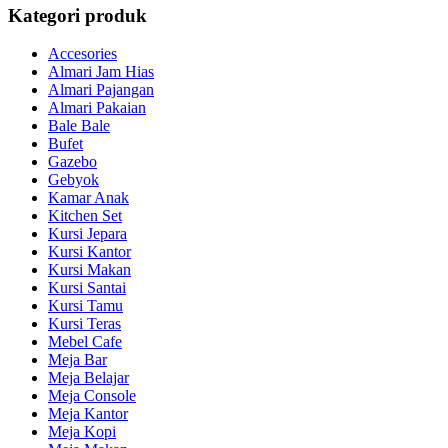
Kategori produk
Accesories
Almari Jam Hias
Almari Pajangan
Almari Pakaian
Bale Bale
Bufet
Gazebo
Gebyok
Kamar Anak
Kitchen Set
Kursi Jepara
Kursi Kantor
Kursi Makan
Kursi Santai
Kursi Tamu
Kursi Teras
Mebel Cafe
Meja Bar
Meja Belajar
Meja Console
Meja Kantor
Meja Kopi