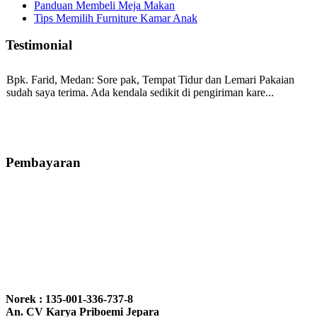
Panduan Membeli Meja Makan
Tips Memilih Furniture Kamar Anak
Testimonial
Bpk. Farid, Medan:
Sore pak, Tempat Tidur dan Lemari Pakaian
sudah saya terima. Ada kendala sedikit di pengiriman kare...
Mila-Bandung:
Assalamualaikum Pak, Pesanan kursi tamu, lemari,
bale2 dan kursi teras saya sudah saya terima dan p...
Pembayaran
Ibu Vina, Bogor:
Meja belajar cocok Pak, bagus dan kayu jati tua
seperti yang saya punya di rumah...
Ibu Jennita, Banjarbaru Kalimantan:
Terima kasih untuk
gebyoknya,, udah sampai,, barangnya sama dengan di foto. Gak
Norek : 135-001-336-737-8
nyesel deh beli geby...
An. CV Karya Priboemi Jepara