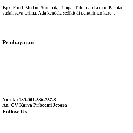
Bpk. Farid, Medan:
Sore pak, Tempat Tidur dan Lemari Pakaian
sudah saya terima. Ada kendala sedikit di pengiriman kare...
Mila-Bandung:
Assalamualaikum Pak, Pesanan kursi tamu, lemari,
bale2 dan kursi teras saya sudah saya terima dan p...
Pembayaran
Ibu Vina, Bogor:
Meja belajar cocok Pak, bagus dan kayu jati tua
seperti yang saya punya di rumah...
Ibu Jennita, Banjarbaru Kalimantan:
Terima kasih untuk
gebyoknya,, udah sampai,, barangnya sama dengan di foto. Gak
Norek : 135-001-336-737-8
nyesel deh beli geby...
An. CV Karya Priboemi Jepara
Follow Us
Ibu Srie – Jakarta:
Siang Pak, lemarinya dah datang Kerjaannya
rapih, habis ini saya mau pesan lemari pajangan AP 10 j...