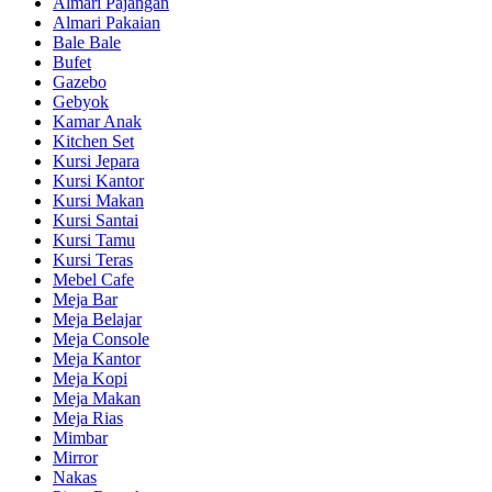
Almari Pajangan
Almari Pakaian
Bale Bale
Bufet
Gazebo
Gebyok
Kamar Anak
Kitchen Set
Kursi Jepara
Kursi Kantor
Kursi Makan
Kursi Santai
Kursi Tamu
Kursi Teras
Mebel Cafe
Meja Bar
Meja Belajar
Meja Console
Meja Kantor
Meja Kopi
Meja Makan
Meja Rias
Mimbar
Mirror
Nakas