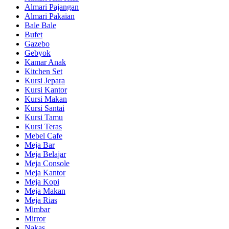
Almari Pajangan
Almari Pakaian
Bale Bale
Bufet
Gazebo
Gebyok
Kamar Anak
Kitchen Set
Kursi Jepara
Kursi Kantor
Kursi Makan
Kursi Santai
Kursi Tamu
Kursi Teras
Mebel Cafe
Meja Bar
Meja Belajar
Meja Console
Meja Kantor
Meja Kopi
Meja Makan
Meja Rias
Mimbar
Mirror
Nakas