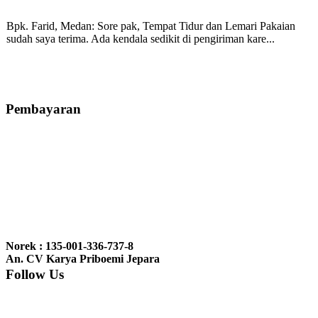
Bpk. Farid, Medan:
Sore pak, Tempat Tidur dan Lemari Pakaian
sudah saya terima. Ada kendala sedikit di pengiriman kare...
Mila-Bandung:
Assalamualaikum Pak, Pesanan kursi tamu, lemari,
bale2 dan kursi teras saya sudah saya terima dan p...
Pembayaran
Ibu Vina, Bogor:
Meja belajar cocok Pak, bagus dan kayu jati tua
seperti yang saya punya di rumah...
Ibu Jennita, Banjarbaru Kalimantan:
Terima kasih untuk
gebyoknya,, udah sampai,, barangnya sama dengan di foto. Gak
Norek : 135-001-336-737-8
nyesel deh beli geby...
An. CV Karya Priboemi Jepara
Follow Us
Ibu Srie – Jakarta:
Siang Pak, lemarinya dah datang Kerjaannya
rapih, habis ini saya mau pesan lemari pajangan AP 10 j...