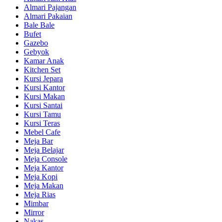
Almari Pajangan
Almari Pakaian
Bale Bale
Bufet
Gazebo
Gebyok
Kamar Anak
Kitchen Set
Kursi Jepara
Kursi Kantor
Kursi Makan
Kursi Santai
Kursi Tamu
Kursi Teras
Mebel Cafe
Meja Bar
Meja Belajar
Meja Console
Meja Kantor
Meja Kopi
Meja Makan
Meja Rias
Mimbar
Mirror
Nakas