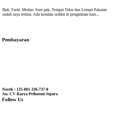
Bpk. Farid, Medan:
Sore pak, Tempat Tidur dan Lemari Pakaian
sudah saya terima. Ada kendala sedikit di pengiriman kare...
Mila-Bandung:
Assalamualaikum Pak, Pesanan kursi tamu, lemari,
bale2 dan kursi teras saya sudah saya terima dan p...
Pembayaran
Ibu Vina, Bogor:
Meja belajar cocok Pak, bagus dan kayu jati tua
seperti yang saya punya di rumah...
Ibu Jennita, Banjarbaru Kalimantan:
Terima kasih untuk
gebyoknya,, udah sampai,, barangnya sama dengan di foto. Gak
Norek : 135-001-336-737-8
nyesel deh beli geby...
An. CV Karya Priboemi Jepara
Follow Us
Ibu Srie – Jakarta:
Siang Pak, lemarinya dah datang Kerjaannya
rapih, habis ini saya mau pesan lemari pajangan AP 10 j...