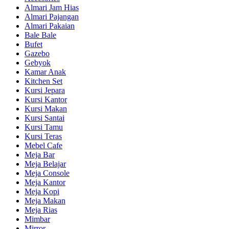
Almari Jam Hias
Almari Pajangan
Almari Pakaian
Bale Bale
Bufet
Gazebo
Gebyok
Kamar Anak
Kitchen Set
Kursi Jepara
Kursi Kantor
Kursi Makan
Kursi Santai
Kursi Tamu
Kursi Teras
Mebel Cafe
Meja Bar
Meja Belajar
Meja Console
Meja Kantor
Meja Kopi
Meja Makan
Meja Rias
Mimbar
Mirror