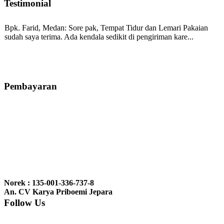
Testimonial
Bpk. Farid, Medan:
Sore pak, Tempat Tidur dan Lemari Pakaian
sudah saya terima. Ada kendala sedikit di pengiriman kare...
Mila-Bandung:
Assalamualaikum Pak, Pesanan kursi tamu, lemari,
bale2 dan kursi teras saya sudah saya terima dan p...
Pembayaran
Ibu Vina, Bogor:
Meja belajar cocok Pak, bagus dan kayu jati tua
seperti yang saya punya di rumah...
Ibu Jennita, Banjarbaru Kalimantan:
Terima kasih untuk
gebyoknya,, udah sampai,, barangnya sama dengan di foto. Gak
Norek : 135-001-336-737-8
nyesel deh beli geby...
An. CV Karya Priboemi Jepara
Follow Us
Ibu Srie – Jakarta:
Siang Pak, lemarinya dah datang Kerjaannya