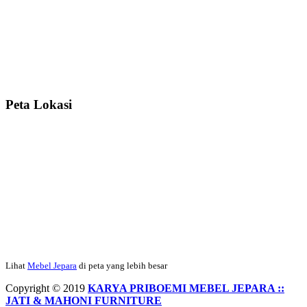
rapih, habis ini saya mau pesan lemari pajangan AP 10 j...
Ibu Meidy, Jakarta:
Paakkkk Tempat tidurnya dah sampeeee Keren
dehh Tolong buatin meja makan bulat persis sama foto y...
Peta Lokasi
Hendro Tri P – Surabaya:
Pak Mail kursi kantornya sudah sampai,
saya mengucapkan banyak terima kasih....
Ibu Asa, Cibubur:
Pak Trolynya sudah sampai tadi Makasii ya Pak...
Faried Hanriady – Tanjung Duren Jakarta Barat:
Pagi Pak Ismail,
pesanan Kamar Set 32 nya sudah saya terima tadi malam. Finishing
Lihat
Mebel Jepara
di peta yang lebih besar
duconya bagus pak,...
Copyright © 2019
KARYA PRIBOEMI MEBEL JEPARA ::
JATI & MAHONI FURNITURE