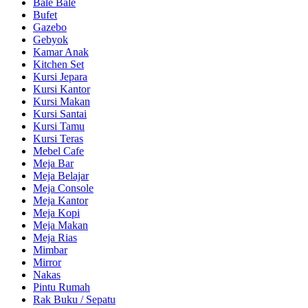
Bale Bale
Bufet
Gazebo
Gebyok
Kamar Anak
Kitchen Set
Kursi Jepara
Kursi Kantor
Kursi Makan
Kursi Santai
Kursi Tamu
Kursi Teras
Mebel Cafe
Meja Bar
Meja Belajar
Meja Console
Meja Kantor
Meja Kopi
Meja Makan
Meja Rias
Mimbar
Mirror
Nakas
Pintu Rumah
Rak Buku / Sepatu