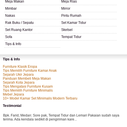
Meja Makan
Meja Rias
Mimbar
Mirror
Nakas
Pintu Rumah
Rak Buku / Sepatu
Set Kamar Tidur
Set Ruang Kantor
Sketsel
Sofa
Tempat Tidur
Tips & Info
Tips & Info
Furniture Klasik Eropa
Tips Memilih Furniture Kamar Anak
Sejarah Ukir Jepara
Panduan Membeli Meja Makan
Sejarah Kota Jepara
Tips Mengatasi Furniture Kusam
Tips Memilih Furniture Minimalis
Mebel Jepara
10+ Model Kamar Set Minimalis Modern Terbaru
Testimonial
Bpk. Farid, Medan:
Sore pak, Tempat Tidur dan Lemari Pakaian sudah saya
terima. Ada kendala sedikit di pengiriman kare...