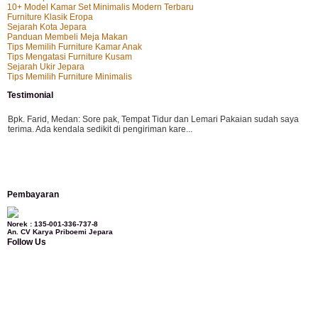
10+ Model Kamar Set Minimalis Modern Terbaru
Furniture Klasik Eropa
Sejarah Kota Jepara
Panduan Membeli Meja Makan
Tips Memilih Furniture Kamar Anak
Tips Mengatasi Furniture Kusam
Sejarah Ukir Jepara
Tips Memilih Furniture Minimalis
Testimonial
Bpk. Farid, Medan:
Sore pak, Tempat Tidur dan Lemari Pakaian sudah saya
terima. Ada kendala sedikit di pengiriman kare...
Mila-Bandung:
Assalamualaikum Pak, Pesanan kursi tamu, lemari, bale2 dan
Pembayaran
kursi teras saya sudah saya terima dan p...
Norek : 135-001-336-737-8
An. CV Karya Priboemi Jepara
Follow Us
Ibu Vina, Bogor:
Meja belajar cocok Pak, bagus dan kayu jati tua seperti yang
saya punya di rumah...