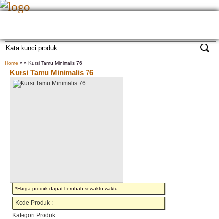
HOME
TENTANG KAMI
GALLERY PRODUK
KONTAK KAMI
CARA PEMESANAN
CUSTOM FURNITURE
SAMPLE WARNA
TESTIMONIAL
Home
» » Kursi Tamu Minimalis 76
Kursi Tamu Minimalis 76
*Harga produk dapat berubah sewaktu-waktu
Kode Produk :
Kategori Produk :