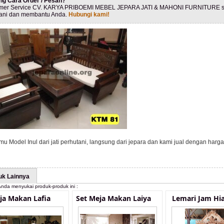
ng Cara Order / Pesan?
mer Service CV. KARYA PRIBOEMI MEBEL JEPARA JATI & MAHONI FURNITURE s
ani dan membantu Anda.
Hubungi kami!
mu Model Inul dari jati perhutani, langsung dari jepara dan kami jual dengan harg
uk Lainnya
nda menyukai produk-produk ini :
ja Makan Lafia
Set Meja Makan Laiya
Lemari Jam Hia