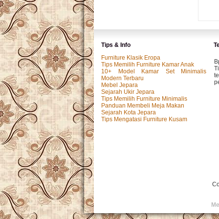
Tips & Info
T
Furniture Klasik Eropa
B
Tips Memilih Furniture Kamar Anak
T
10+ Model Kamar Set Minimalis
t
Modern Terbaru
p
Mebel Jepara
Sejarah Ukir Jepara
Tips Memilih Furniture Minimalis
Panduan Membeli Meja Makan
M
Sejarah Kota Jepara
P
Tips Mengatasi Furniture Kusam
k
p.
I
P
y
Co
I
Me
T
s