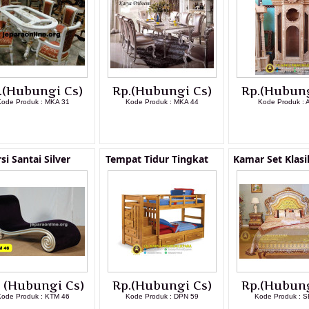
.(Hubungi Cs)
Rp.(Hubungi Cs)
Rp.(Hubung
ode Produk : MKA 31
Kode Produk : MKA 44
Kode Produk : 
LIHAT DETAIL PRODUK
LIHAT DETAIL PRODUK
LIHAT DETAI
si Santai Silver
Tempat Tidur Tingkat
Kamar Set Klas
. (Hubungi Cs)
Rp.(Hubungi Cs)
Rp.(Hubung
ode Produk : KTM 46
Kode Produk : DPN 59
Kode Produk : S