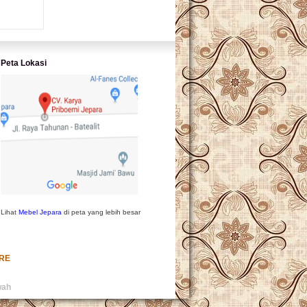
L PRODUK
Peta Lokasi
Lihat
Mebel Jepara
di peta yang lebih besar
URE
wah