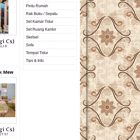
Pintu Rumah
Rak Buku / Sepatu
Set Kamar Tidur
Set Ruang Kantor
Sketsel
i Cs)
Sofa
ALJ 8
Tempat Tidur
L PRODUK
Tips & Info
ik Mew
i Cs)
ET 57