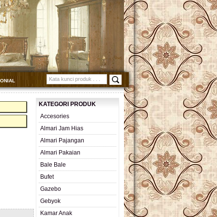
MONIAL
KATEGORI PRODUK
Accesories
Almari Jam Hias
Almari Pajangan
Almari Pakaian
Bale Bale
Bufet
Gazebo
Gebyok
Kamar Anak