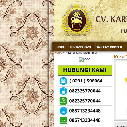
HOME
TENTANG KAMI
GALLERY PRODUK
Home
» » Kursi Tamu Model Inul
Kursi 