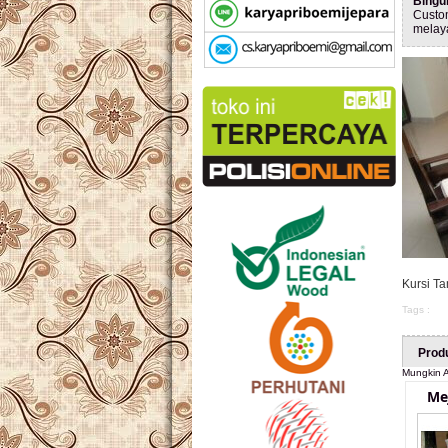
Bingu
Custo
melay
Kursi Ta
Tags :
Prod
Mungkin A
Me