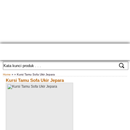
HOME
TENTANG KAMI
GALLERY PRODUK
KONTAK KAMI
CARA PEMESANAN
CUSTOM FURNITURE
SAMPLE WARNA
TESTIMONIAL
Home
» » Kursi Tamu Sofa Ukir Jepara
Kursi Tamu Sofa Ukir Jepara