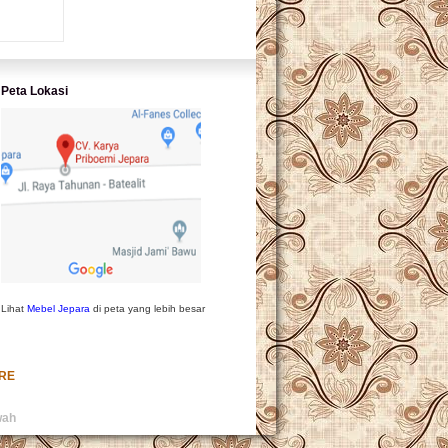
L PRODUK
Peta Lokasi
Lihat
Mebel Jepara
di peta yang lebih besar
URE
wah