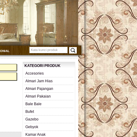
MONIAL
KATEGORI PRODUK
Accesories
Almari Jam Hias
Almari Pajangan
Almari Pakaian
Bale Bale
Bufet
Gazebo
Gebyok
Kamar Anak