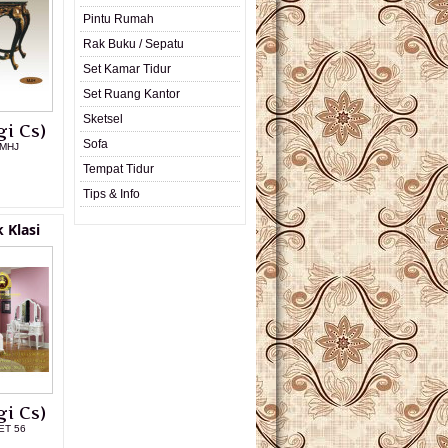
Pintu Rumah
Rak Buku / Sepatu
Set Kamar Tidur
Set Ruang Kantor
Sketsel
i Cs)
Sofa
 MHJ
Tempat Tidur
L PRODUK
Tips & Info
 Klasi
i Cs)
ET 56