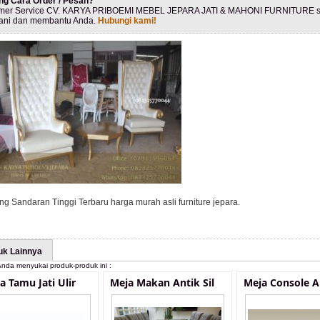
ng Cara Order / Pesan?
mer Service CV. KARYA PRIBOEMI MEBEL JEPARA JATI & MAHONI FURNITURE s
ani dan membantu Anda.
Hubungi kami!
ng Sandaran Tinggi Terbaru harga murah asli furniture jepara.
uk Lainnya
nda menyukai produk-produk ini :
a Tamu Jati Ulir
Meja Makan Antik Sil
Meja Console 