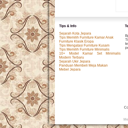
Tips & Info
T
Sejarah Kota Jepara
B
Tips Memilih Furniture Kamar Anak
T
Furniture Klasik Eropa
t
Tips Mengatasi Furniture Kusam
p
Tips Memilih Furniture Minimalis
10+ Model Kamar Set Minimalis
Modern Terbaru
Sejarah Ukir Jepara
M
Panduan Membeli Meja Makan
P
Mebel Jepara
k
p.
I
P
y
Co
I
Me
T
s