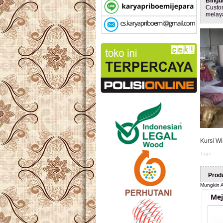
Bingu
Custo
melay
Kursi Wi
Tags :
Prod
Mungkin A
Mej