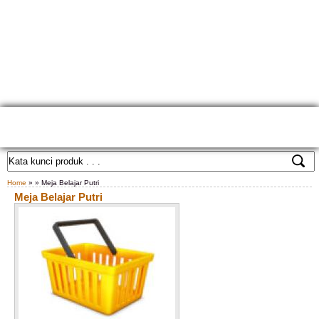
HOME
TENTANG KAMI
GALLERY PRODUK
KONTAK KAMI
CARA PEMESANAN
CUSTOM FURNITURE
SAMPLE WARNA
TESTIMONIAL
Home
» » Meja Belajar Putri
Meja Belajar Putri