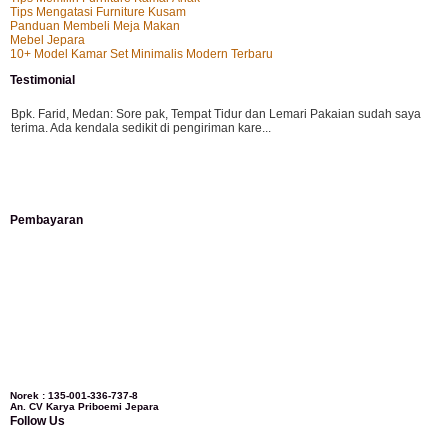
Tips Mengatasi Furniture Kusam
Panduan Membeli Meja Makan
Mebel Jepara
10+ Model Kamar Set Minimalis Modern Terbaru
Testimonial
Bpk. Farid, Medan:
Sore pak, Tempat Tidur dan Lemari Pakaian sudah saya
terima. Ada kendala sedikit di pengiriman kare...
Mila-Bandung:
Assalamualaikum Pak, Pesanan kursi tamu, lemari, bale2 dan
Pembayaran
kursi teras saya sudah saya terima dan p...
Ibu Vina, Bogor:
Meja belajar cocok Pak, bagus dan kayu jati tua seperti yang
saya punya di rumah...
Ibu Jennita, Banjarbaru Kalimantan:
Terima kasih untuk gebyoknya,, udah
Norek : 135-001-336-737-8
An. CV Karya Priboemi Jepara
sampai,, barangnya sama dengan di foto. Gak nyesel deh beli geby...
Follow Us