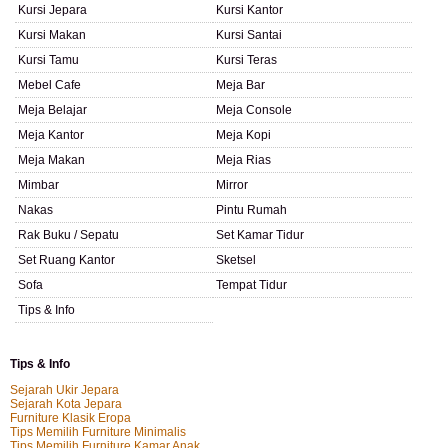
Kursi Jepara
Kursi Kantor
Kursi Makan
Kursi Santai
Kursi Tamu
Kursi Teras
Mebel Cafe
Meja Bar
Meja Belajar
Meja Console
Meja Kantor
Meja Kopi
Meja Makan
Meja Rias
Mimbar
Mirror
Nakas
Pintu Rumah
Rak Buku / Sepatu
Set Kamar Tidur
Set Ruang Kantor
Sketsel
Sofa
Tempat Tidur
Tips & Info
Tips & Info
Sejarah Ukir Jepara
Sejarah Kota Jepara
Furniture Klasik Eropa
Tips Memilih Furniture Minimalis
Tips Memilih Furniture Kamar Anak