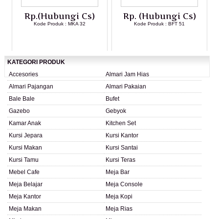
Rp.(Hubungi Cs)
Rp. (Hubungi Cs)
Kode Produk : MKA 32
Kode Produk : BFT 51
LIHAT DETAIL PRODUK
LIHAT DETAIL PRODUK
KATEGORI PRODUK
Accesories
Almari Jam Hias
Almari Pajangan
Almari Pakaian
Bale Bale
Bufet
Gazebo
Gebyok
Kamar Anak
Kitchen Set
Kursi Jepara
Kursi Kantor
Kursi Makan
Kursi Santai
Kursi Tamu
Kursi Teras
Mebel Cafe
Meja Bar
Meja Belajar
Meja Console
Meja Kantor
Meja Kopi
Meja Makan
Meja Rias