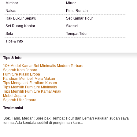
Mimbar
Mirror
Nakas
Pintu Rumah
Rak Buku / Sepatu
Set Kamar Tidur
Set Ruang Kantor
Sketsel
Sofa
Tempat Tidur
Tips & Info
Tips & Info
10+ Model Kamar Set Minimalis Modern Terbaru
Sejarah Kota Jepara
Furniture Klasik Eropa
Panduan Membeli Meja Makan
Tips Mengatasi Furniture Kusam
Tips Memilih Furniture Minimalis
Tips Memilih Furniture Kamar Anak
Mebel Jepara
Sejarah Ukir Jepara
Testimonial
Bpk. Farid, Medan:
Sore pak, Tempat Tidur dan Lemari Pakaian sudah saya
terima. Ada kendala sedikit di pengiriman kare...