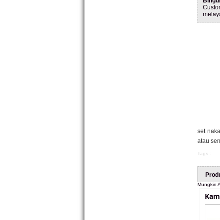
Bingu
Custo
melay
set naka
atau sen
Tags :
Prod
Mungkin A
Kama