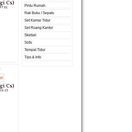
gi Cs)
Pintu Rumah
FT 61
Rak Buku / Sepatu
L PRODUK
Set Kamar Tidur
Set Ruang Kantor
Sketsel
Sofa
Tempat Tidur
Tips & Info
i
gi Cs)
KS 15
L PRODUK