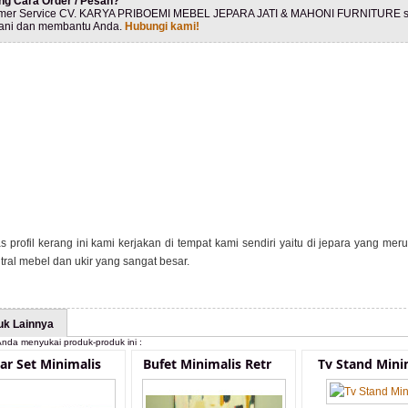
ng Cara Order / Pesan?
mer Service CV. KARYA PRIBOEMI MEBEL JEPARA JATI & MAHONI FURNITURE s
ani dan membantu Anda.
Hubungi kami!
s profil kerang ini kami kerjakan di tempat kami sendiri yaitu di jepara yang me
tral mebel dan ukir yang sangat besar.
uk Lainnya
nda menyukai produk-produk ini :
r Set Minimalis
Bufet Minimalis Retr
Tv Stand Mini