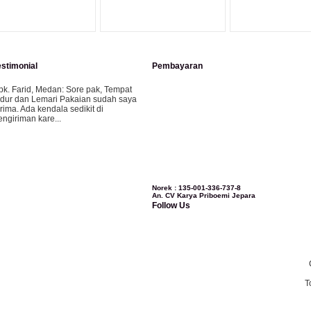
estimonial
Pembayaran
pk. Farid, Medan:
Sore pak, Tempat
idur dan Lemari Pakaian sudah saya
erima. Ada kendala sedikit di
engiriman kare...
ila-Bandung:
Assalamualaikum Pak,
esanan kursi tamu, lemari, bale2 dan
ursi teras saya sudah saya terima dan
..
Norek : 135-001-336-737-8
An. CV Karya Priboemi Jepara
Follow Us
bu Vina, Bogor:
Meja belajar cocok
ak, bagus dan kayu jati tua seperti
ang saya punya di rumah...
T
bu Jennita, Banjarbaru Kalimantan:
erima kasih untuk gebyoknya,, udah
ampai,, barangnya sama dengan di