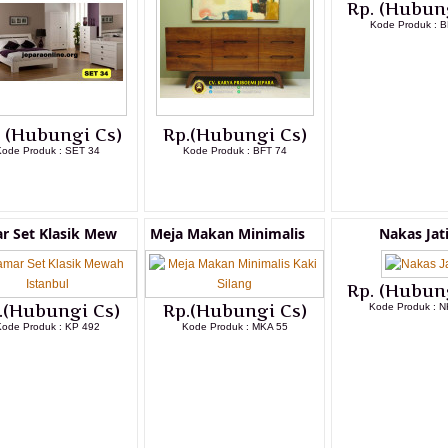
Rp. (Hubun
Kode Produk : B
LIHAT DETAI
. (Hubungi Cs)
Rp.(Hubungi Cs)
Kode Produk : SET 34
Kode Produk : BFT 74
LIHAT DETAIL PRODUK
LIHAT DETAIL PRODUK
r Set Klasik Mew
Meja Makan Minimalis
Nakas Jat
Rp. (Hubun
.(Hubungi Cs)
Rp.(Hubungi Cs)
Kode Produk : N
Kode Produk : KP 492
Kode Produk : MKA 55
LIHAT DETAI
LIHAT DETAIL PRODUK
LIHAT DETAIL PRODUK