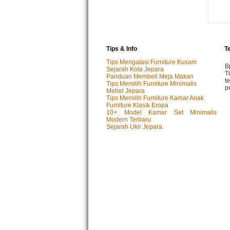
Tips & Info
T
Tips Mengatasi Furniture Kusam
B
Sejarah Kota Jepara
T
Panduan Membeli Meja Makan
t
Tips Memilih Furniture Minimalis
p
Mebel Jepara
Tips Memilih Furniture Kamar Anak
Furniture Klasik Eropa
10+ Model Kamar Set Minimalis
M
Modern Terbaru
P
Sejarah Ukir Jepara
k
p.
I
P
y
I
T
s