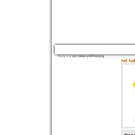
HOME
TENTANG KAMI
GALLERY PRODUK
Home
» » set nakas profil kerang
set na