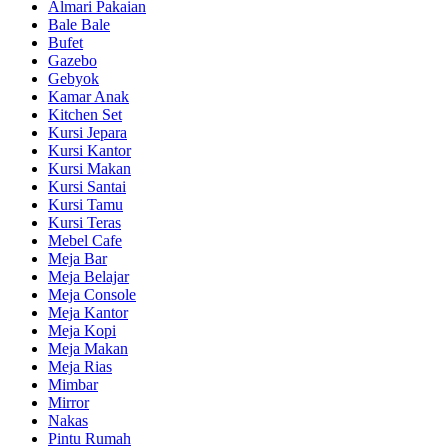
Almari Pakaian
Bale Bale
Bufet
Gazebo
Gebyok
Kamar Anak
Kitchen Set
Kursi Jepara
Kursi Kantor
Kursi Makan
Kursi Santai
Kursi Tamu
Kursi Teras
Mebel Cafe
Meja Bar
Meja Belajar
Meja Console
Meja Kantor
Meja Kopi
Meja Makan
Meja Rias
Mimbar
Mirror
Nakas
Pintu Rumah