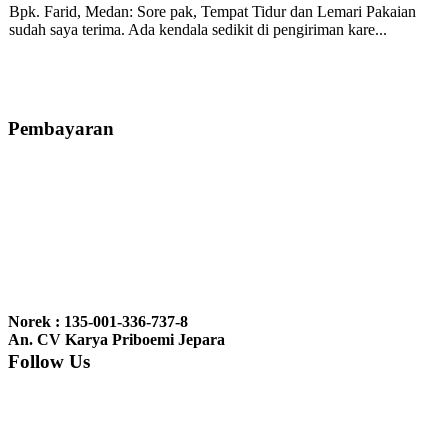
Bpk. Farid, Medan:
Sore pak, Tempat Tidur dan Lemari Pakaian
sudah saya terima. Ada kendala sedikit di pengiriman kare...
Mila-Bandung:
Assalamualaikum Pak, Pesanan kursi tamu, lemari,
bale2 dan kursi teras saya sudah saya terima dan p...
Pembayaran
Ibu Vina, Bogor:
Meja belajar cocok Pak, bagus dan kayu jati tua
seperti yang saya punya di rumah...
Ibu Jennita, Banjarbaru Kalimantan:
Terima kasih untuk
gebyoknya,, udah sampai,, barangnya sama dengan di foto. Gak
Norek : 135-001-336-737-8
nyesel deh beli geby...
An. CV Karya Priboemi Jepara
Follow Us
Ibu Srie – Jakarta:
Siang Pak, lemarinya dah datang Kerjaannya
rapih, habis ini saya mau pesan lemari pajangan AP 10 j...