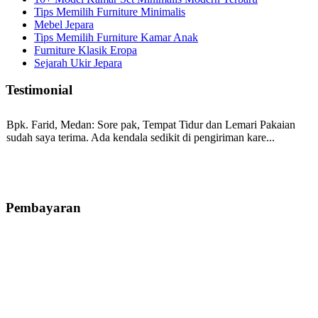
Tips Memilih Furniture Minimalis
Mebel Jepara
Tips Memilih Furniture Kamar Anak
Furniture Klasik Eropa
Sejarah Ukir Jepara
Testimonial
Bpk. Farid, Medan:
Sore pak, Tempat Tidur dan Lemari Pakaian
sudah saya terima. Ada kendala sedikit di pengiriman kare...
Mila-Bandung:
Assalamualaikum Pak, Pesanan kursi tamu, lemari,
bale2 dan kursi teras saya sudah saya terima dan p...
Pembayaran
Ibu Vina, Bogor:
Meja belajar cocok Pak, bagus dan kayu jati tua
seperti yang saya punya di rumah...