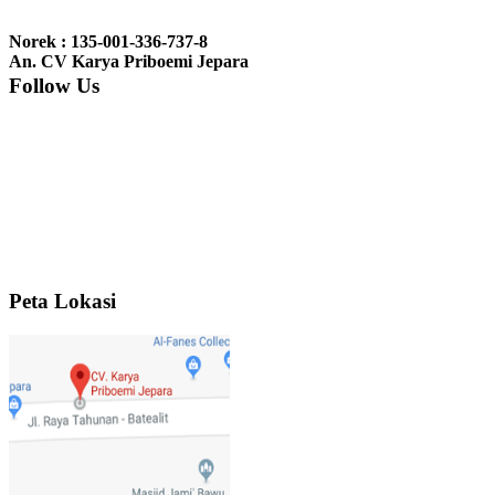
Ibu Jennita, Banjarbaru Kalimantan:
Terima kasih untuk
gebyoknya,, udah sampai,, barangnya sama dengan di foto. Gak
Norek : 135-001-336-737-8
nyesel deh beli geby...
An. CV Karya Priboemi Jepara
Follow Us
Ibu Srie – Jakarta:
Siang Pak, lemarinya dah datang Kerjaannya
rapih, habis ini saya mau pesan lemari pajangan AP 10 j...
Ibu Meidy, Jakarta:
Paakkkk Tempat tidurnya dah sampeeee Keren
dehh Tolong buatin meja makan bulat persis sama foto y...
Peta Lokasi
Hendro Tri P – Surabaya:
Pak Mail kursi kantornya sudah sampai,
saya mengucapkan banyak terima kasih....
Ibu Asa, Cibubur:
Pak Trolynya sudah sampai tadi Makasii ya Pak...