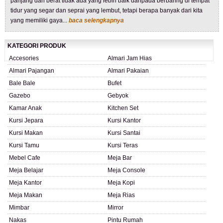
panjang dan berat tidak ada yang lebih baik daripada berbaring di tempat
tidur yang segar dan seprai yang lembut, tetapi berapa banyak dari kita
yang memiliki gaya...
baca selengkapnya
KATEGORI PRODUK
Accesories
Almari Jam Hias
Almari Pajangan
Almari Pakaian
Bale Bale
Bufet
Gazebo
Gebyok
Kamar Anak
Kitchen Set
Kursi Jepara
Kursi Kantor
Kursi Makan
Kursi Santai
Kursi Tamu
Kursi Teras
Mebel Cafe
Meja Bar
Meja Belajar
Meja Console
Meja Kantor
Meja Kopi
Meja Makan
Meja Rias
Mimbar
Mirror
Nakas
Pintu Rumah