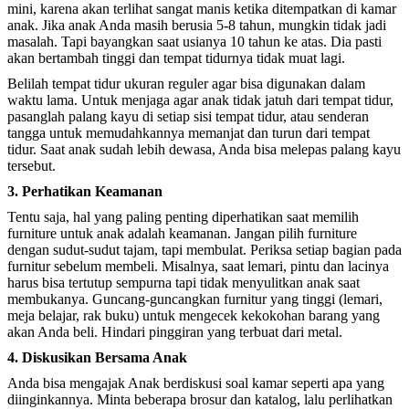
mini, karena akan terlihat sangat manis ketika ditempatkan di kamar
anak. Jika anak Anda masih berusia 5-8 tahun, mungkin tidak jadi
masalah. Tapi bayangkan saat usianya 10 tahun ke atas. Dia pasti
akan bertambah tinggi dan tempat tidurnya tidak muat lagi.
Belilah tempat tidur ukuran reguler agar bisa digunakan dalam
waktu lama. Untuk menjaga agar anak tidak jatuh dari tempat tidur,
pasanglah palang kayu di setiap sisi tempat tidur, atau senderan
tangga untuk memudahkannya memanjat dan turun dari tempat
tidur. Saat anak sudah lebih dewasa, Anda bisa melepas palang kayu
tersebut.
3. Perhatikan Keamanan
Tentu saja, hal yang paling penting diperhatikan saat memilih
furniture untuk anak adalah keamanan. Jangan pilih furniture
dengan sudut-sudut tajam, tapi membulat. Periksa setiap bagian pada
furnitur sebelum membeli. Misalnya, saat lemari, pintu dan lacinya
harus bisa tertutup sempurna tapi tidak menyulitkan anak saat
membukanya. Guncang-guncangkan furnitur yang tinggi (lemari,
meja belajar, rak buku) untuk mengecek kekokohan barang yang
akan Anda beli. Hindari pinggiran yang terbuat dari metal.
4. Diskusikan Bersama Anak
Anda bisa mengajak Anak berdiskusi soal kamar seperti apa yang
diinginkannya. Minta beberapa brosur dan katalog, lalu perlihatkan