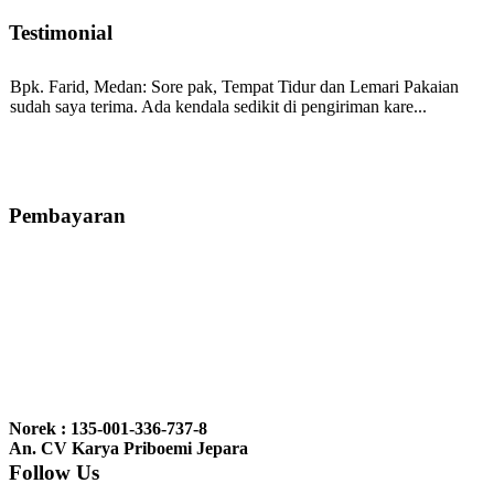
Testimonial
Bpk. Farid, Medan:
Sore pak, Tempat Tidur dan Lemari Pakaian
sudah saya terima. Ada kendala sedikit di pengiriman kare...
Mila-Bandung:
Assalamualaikum Pak, Pesanan kursi tamu, lemari,
bale2 dan kursi teras saya sudah saya terima dan p...
Pembayaran
Ibu Vina, Bogor:
Meja belajar cocok Pak, bagus dan kayu jati tua
seperti yang saya punya di rumah...
Ibu Jennita, Banjarbaru Kalimantan:
Terima kasih untuk
gebyoknya,, udah sampai,, barangnya sama dengan di foto. Gak
Norek : 135-001-336-737-8
nyesel deh beli geby...
An. CV Karya Priboemi Jepara
Follow Us