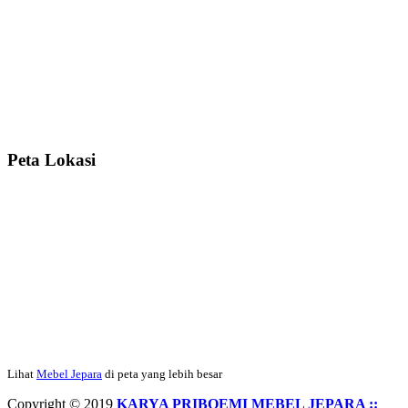
Ibu Srie – Jakarta:
Siang Pak, lemarinya dah datang Kerjaannya
rapih, habis ini saya mau pesan lemari pajangan AP 10 j...
Ibu Meidy, Jakarta:
Paakkkk Tempat tidurnya dah sampeeee Keren
dehh Tolong buatin meja makan bulat persis sama foto y...
Peta Lokasi
Hendro Tri P – Surabaya:
Pak Mail kursi kantornya sudah sampai,
saya mengucapkan banyak terima kasih....
Ibu Asa, Cibubur:
Pak Trolynya sudah sampai tadi Makasii ya Pak...
Faried Hanriady – Tanjung Duren Jakarta Barat:
Pagi Pak Ismail,
pesanan Kamar Set 32 nya sudah saya terima tadi malam. Finishing
Lihat
Mebel Jepara
di peta yang lebih besar
duconya bagus pak,...
Copyright © 2019
KARYA PRIBOEMI MEBEL JEPARA ::