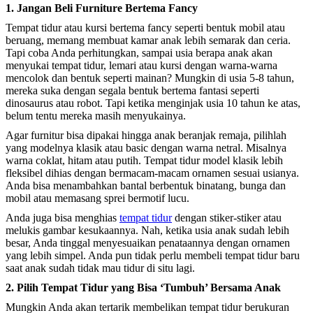
1. Jangan Beli Furniture Bertema Fancy
Tempat tidur atau kursi bertema fancy seperti bentuk mobil atau
beruang, memang membuat kamar anak lebih semarak dan ceria.
Tapi coba Anda perhitungkan, sampai usia berapa anak akan
menyukai tempat tidur, lemari atau kursi dengan warna-warna
mencolok dan bentuk seperti mainan? Mungkin di usia 5-8 tahun,
mereka suka dengan segala bentuk bertema fantasi seperti
dinosaurus atau robot. Tapi ketika menginjak usia 10 tahun ke atas,
belum tentu mereka masih menyukainya.
Agar furnitur bisa dipakai hingga anak beranjak remaja, pilihlah
yang modelnya klasik atau basic dengan warna netral. Misalnya
warna coklat, hitam atau putih. Tempat tidur model klasik lebih
fleksibel dihias dengan bermacam-macam ornamen sesuai usianya.
Anda bisa menambahkan bantal berbentuk binatang, bunga dan
mobil atau memasang sprei bermotif lucu.
Anda juga bisa menghias
tempat tidur
dengan stiker-stiker atau
melukis gambar kesukaannya. Nah, ketika usia anak sudah lebih
besar, Anda tinggal menyesuaikan penataannya dengan ornamen
yang lebih simpel. Anda pun tidak perlu membeli tempat tidur baru
saat anak sudah tidak mau tidur di situ lagi.
2. Pilih Tempat Tidur yang Bisa ‘Tumbuh’ Bersama Anak
Mungkin Anda akan tertarik membelikan tempat tidur berukuran