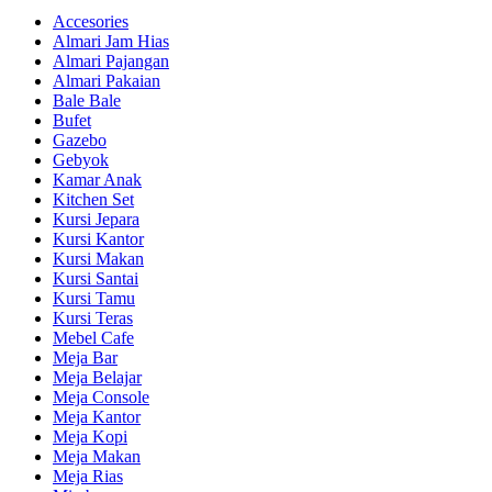
Accesories
Almari Jam Hias
Almari Pajangan
Almari Pakaian
Bale Bale
Bufet
Gazebo
Gebyok
Kamar Anak
Kitchen Set
Kursi Jepara
Kursi Kantor
Kursi Makan
Kursi Santai
Kursi Tamu
Kursi Teras
Mebel Cafe
Meja Bar
Meja Belajar
Meja Console
Meja Kantor
Meja Kopi
Meja Makan
Meja Rias