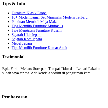
Tips & Info
Furniture Klasik Eropa
10+ Model Kamar Set Minimalis Modern Terbaru
Panduan Membeli Meja Makan
Tips Memilih Furniture Minimalis
Tips Mengatasi Furniture Kusam
Sejarah Ukir Jepara
Sejarah Kota Jepara
Mebel Jepara
Tips Memilih Furniture Kamar Anak
Testimonial
Bpk. Farid, Medan:
Sore pak, Tempat Tidur dan Lemari Pakaian
sudah saya terima. Ada kendala sedikit di pengiriman kare...
Mila-Bandung:
Assalamualaikum Pak, Pesanan kursi tamu, lemari,
bale2 dan kursi teras saya sudah saya terima dan p...
Pembayaran