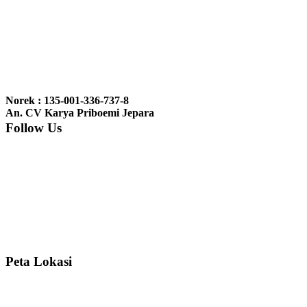
Ibu Vina, Bogor:
Meja belajar cocok Pak, bagus dan kayu jati tua
seperti yang saya punya di rumah...
Ibu Jennita, Banjarbaru Kalimantan:
Terima kasih untuk
gebyoknya,, udah sampai,, barangnya sama dengan di foto. Gak
Norek : 135-001-336-737-8
nyesel deh beli geby...
An. CV Karya Priboemi Jepara
Follow Us
Ibu Srie – Jakarta:
Siang Pak, lemarinya dah datang Kerjaannya
rapih, habis ini saya mau pesan lemari pajangan AP 10 j...
Ibu Meidy, Jakarta:
Paakkkk Tempat tidurnya dah sampeeee Keren
dehh Tolong buatin meja makan bulat persis sama foto y...
Peta Lokasi
Hendro Tri P – Surabaya:
Pak Mail kursi kantornya sudah sampai,
saya mengucapkan banyak terima kasih....