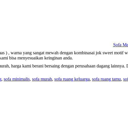
Sofa Me
emas ) , warna yang sangat mewah dengan kombinasai jok sweet motif 
 kami bisa menyesuaikan keinginan anda.
murah, harga kami berani bersaing dengan perusahaan dagang lainnya.
g
,
sofa minimalis
,
sofa murah
,
sofa ruang keluarga
,
sofa ruang tamu
,
sof