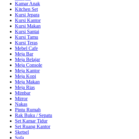
Kamar Anak
Kitchen Set
Kursi Jepara
Kursi Kantor
Kursi Makan
Kursi Santai
Kursi Tamu
Kursi Teras
Mebel Cafe
Meja Bar
Meja Belajar
Meja Console
Meja Kantor
Meja Kopi
Meja Makan
Meja Rias
Mimbar
Mirror
Nakas
Pintu Rumah
Rak Buku / Sepatu
Set Kamar Tidur
Set Ruang Kantor
Sketsel
Sofa