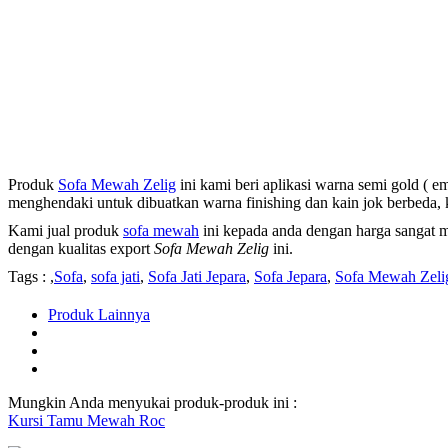
Produk
Sofa Mewah Zelig
ini kami beri aplikasi warna semi gold ( 
menghendaki untuk dibuatkan warna finishing dan kain jok berbeda,
Kami jual produk
sofa mewah
ini kepada anda dengan harga sangat 
dengan kualitas export
Sofa Mewah Zelig
ini.
Tags : ,
Sofa
,
sofa jati
,
Sofa Jati Jepara
,
Sofa Jepara
,
Sofa Mewah Zeli
Produk Lainnya
Mungkin Anda menyukai produk-produk ini :
Kursi Tamu Mewah Roc