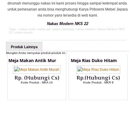
dirumah menunggu nakas ini kami proses hingga sampai ketempat anda.
untuk pemesanan anda bisa menghubungi Karya Priboemi Mebel Jepara
via nomor yanx tersedia di web kami.
Nakas Modern NKS 22
Tags : ,
nakas antik
,
nakas jati
,
nakas minimalis
,
nakas modern
,
Nakas Modern NKS
22
,
nakas murah
Produk Lainnya
Mungkin Anda menyukai produk-produk ini :
Meja Makan Antik Mur
Meja Rias Duko Hitam
Rp. (Hubungi Cs)
Rp.(Hubungi Cs)
Kode Produk : MKA 14
Kode Produk : MKR 8
LIHAT DETAIL PRODUK
LIHAT DETAIL PRODUK