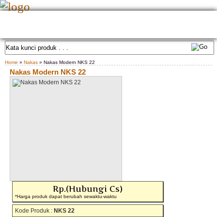
HOME
TENTANG KAMI
GALLERY PRODUK
KONTAK KAMI
CARA PEMESANAN
CUSTOM FURNITURE
SAMPLE WARNA
TESTIMONIAL
Home
»
Nakas
» Nakas Modern NKS 22
Nakas Modern NKS 22
Rp.(Hubungi Cs)
*Harga produk dapat berubah sewaktu-waktu
Kode Produk :
NKS 22