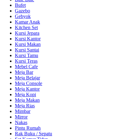
Bufet
Gazebo
Gebyok
Kamar Anak
Kitchen Set
Kursi Jepara
Kursi Kantor
Kursi Makan
Kursi Santai
Kursi Tamu
Kursi Teras
Mebel Cafe
Meja Bar
Meja Belajar
Meja Console
Meja Kantor
Meja Kopi
Meja Makan
Meja Rias
Mimbar
Mirror
Nakas
Pintu Rumah
Rak Buku / Sepatu