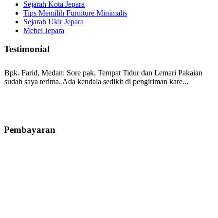
Sejarah Kota Jepara
Tips Memilih Furniture Minimalis
Sejarah Ukir Jepara
Mebel Jepara
Testimonial
Bpk. Farid, Medan:
Sore pak, Tempat Tidur dan Lemari Pakaian
sudah saya terima. Ada kendala sedikit di pengiriman kare...
Mila-Bandung:
Assalamualaikum Pak, Pesanan kursi tamu, lemari,
bale2 dan kursi teras saya sudah saya terima dan p...
Pembayaran
Ibu Vina, Bogor:
Meja belajar cocok Pak, bagus dan kayu jati tua
seperti yang saya punya di rumah...
Ibu Jennita, Banjarbaru Kalimantan:
Terima kasih untuk