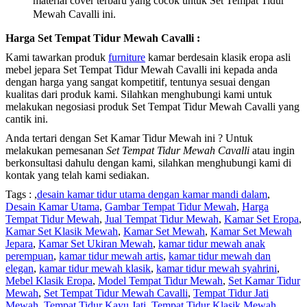
material cover terbaru yang cocok untuk Set Tempat Tidur
Mewah Cavalli ini.
Harga Set Tempat Tidur Mewah Cavalli :
Kami tawarkan produk
furniture
kamar berdesain klasik eropa asli
mebel jepara Set Tempat Tidur Mewah Cavalli ini kepada anda
dengan harga yang sangat kompetitif, tentunya sesuai dengan
kualitas dari produk kami. Silahkan menghubungi kami untuk
melakukan negosiasi produk Set Tempat Tidur Mewah Cavalli yang
cantik ini.
Anda tertari dengan Set Kamar Tidur Mewah ini ? Untuk
melakukan pemesanan
Set Tempat Tidur Mewah Cavalli
atau ingin
berkonsultasi dahulu dengan kami, silahkan menghubungi kami di
kontak yang telah kami sediakan.
Tags : ,
desain kamar tidur utama dengan kamar mandi dalam
,
Desain Kamar Utama
,
Gambar Tempat Tidur Mewah
,
Harga
Tempat Tidur Mewah
,
Jual Tempat Tidur Mewah
,
Kamar Set Eropa
,
Kamar Set Klasik Mewah
,
Kamar Set Mewah
,
Kamar Set Mewah
Jepara
,
Kamar Set Ukiran Mewah
,
kamar tidur mewah anak
perempuan
,
kamar tidur mewah artis
,
kamar tidur mewah dan
elegan
,
kamar tidur mewah klasik
,
kamar tidur mewah syahrini
,
Mebel Klasik Eropa
,
Model Tempat Tidur Mewah
,
Set Kamar Tidur
Mewah
,
Set Tempat Tidur Mewah Cavalli
,
Tempat Tidur Jati
Mewah
,
Tempat Tidur Kayu Jati
,
Tempat Tidur Klasik Mewah
,