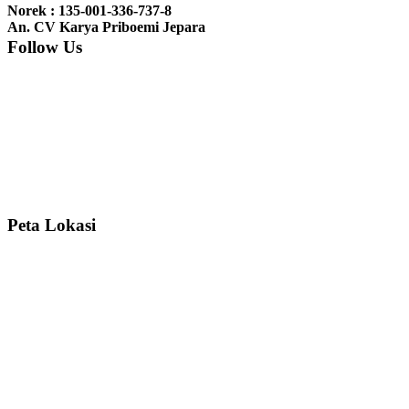
gebyoknya,, udah sampai,, barangnya sama dengan di foto. Gak
Norek : 135-001-336-737-8
nyesel deh beli geby...
An. CV Karya Priboemi Jepara
Follow Us
Ibu Srie – Jakarta:
Siang Pak, lemarinya dah datang Kerjaannya
rapih, habis ini saya mau pesan lemari pajangan AP 10 j...
Ibu Meidy, Jakarta:
Paakkkk Tempat tidurnya dah sampeeee Keren
dehh Tolong buatin meja makan bulat persis sama foto y...
Peta Lokasi
Hendro Tri P – Surabaya:
Pak Mail kursi kantornya sudah sampai,
saya mengucapkan banyak terima kasih....
Ibu Asa, Cibubur:
Pak Trolynya sudah sampai tadi Makasii ya Pak...