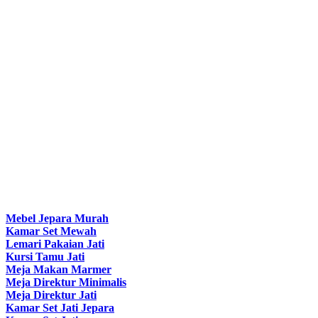
Mebel Jepara Murah
Kamar Set Mewah
Lemari Pakaian Jati
Kursi Tamu Jati
Meja Makan Marmer
Meja Direktur Minimalis
Meja Direktur Jati
Kamar Set Jati Jepara