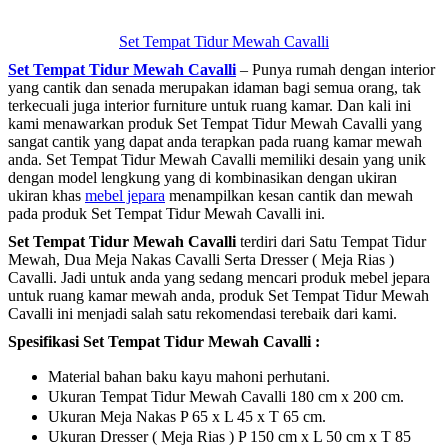
Set Tempat Tidur Mewah Cavalli
Set Tempat Tidur Mewah Cavalli
– Punya rumah dengan interior
yang cantik dan senada merupakan idaman bagi semua orang, tak
terkecuali juga interior furniture untuk ruang kamar. Dan kali ini
kami menawarkan produk Set Tempat Tidur Mewah Cavalli yang
sangat cantik yang dapat anda terapkan pada ruang kamar mewah
anda. Set Tempat Tidur Mewah Cavalli memiliki desain yang unik
dengan model lengkung yang di kombinasikan dengan ukiran
ukiran khas
mebel jepara
menampilkan kesan cantik dan mewah
pada produk Set Tempat Tidur Mewah Cavalli ini.
Set Tempat Tidur Mewah Cavalli
terdiri dari Satu Tempat Tidur
Mewah, Dua Meja Nakas Cavalli Serta Dresser ( Meja Rias )
Cavalli. Jadi untuk anda yang sedang mencari produk mebel jepara
untuk ruang kamar mewah anda, produk Set Tempat Tidur Mewah
Cavalli ini menjadi salah satu rekomendasi terebaik dari kami.
Spesifikasi Set Tempat Tidur Mewah Cavalli :
Material bahan baku kayu mahoni perhutani.
Ukuran Tempat Tidur Mewah Cavalli 180 cm x 200 cm.
Ukuran Meja Nakas P 65 x L 45 x T 65 cm.
Ukuran Dresser ( Meja Rias ) P 150 cm x L 50 cm x T 85