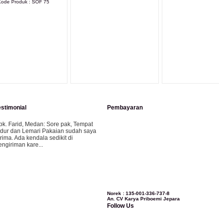
ode Produk : SOF 75
LIHAT DETAIL PRODUK
LIHAT DETAI
LIHAT DETAIL PRODUK
estimonial
Pembayaran
pk. Farid, Medan:
Sore pak, Tempat
idur dan Lemari Pakaian sudah saya
erima. Ada kendala sedikit di
engiriman kare...
ila-Bandung:
Assalamualaikum Pak,
esanan kursi tamu, lemari, bale2 dan
ursi teras saya sudah saya terima dan
..
Norek : 135-001-336-737-8
An. CV Karya Priboemi Jepara
Follow Us
bu Vina, Bogor:
Meja belajar cocok