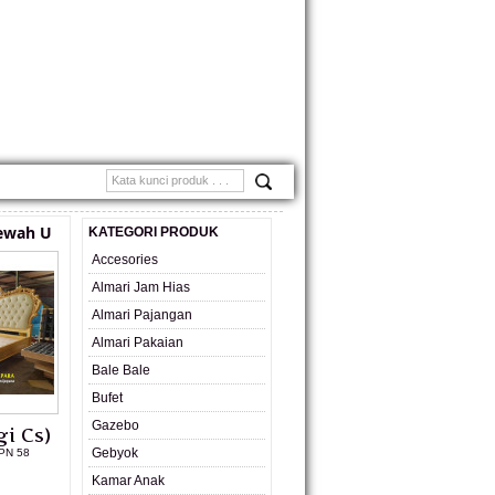
MONIAL
ewah U
KATEGORI PRODUK
Accesories
Almari Jam Hias
Almari Pajangan
Almari Pakaian
Bale Bale
Bufet
Gazebo
i Cs)
Gebyok
PN 58
Kamar Anak
L PRODUK