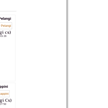
elangi
i cs)
KS 26
L PRODUK
ppini
gi Cs)
ET 50