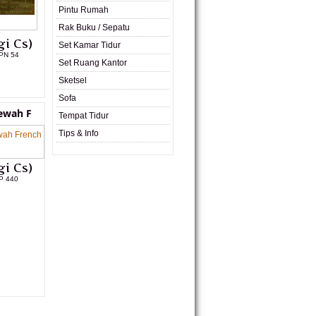
Pintu Rumah
Rak Buku / Sepatu
i Cs)
Set Kamar Tidur
PN 54
Set Ruang Kantor
L PRODUK
Sketsel
Sofa
ewah F
Tempat Tidur
Tips & Info
i Cs)
P 440
L PRODUK