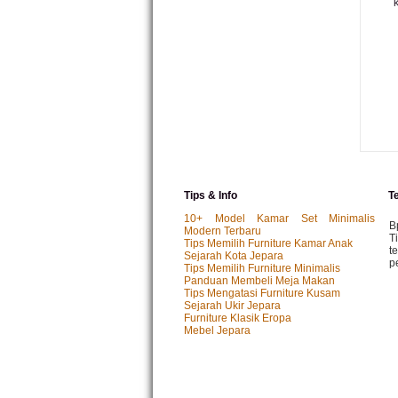
K
Tips & Info
T
10+ Model Kamar Set Minimalis
B
Modern Terbaru
T
Tips Memilih Furniture Kamar Anak
t
Sejarah Kota Jepara
p
Tips Memilih Furniture Minimalis
Panduan Membeli Meja Makan
Tips Mengatasi Furniture Kusam
Sejarah Ukir Jepara
M
Furniture Klasik Eropa
P
Mebel Jepara
k
p.
I