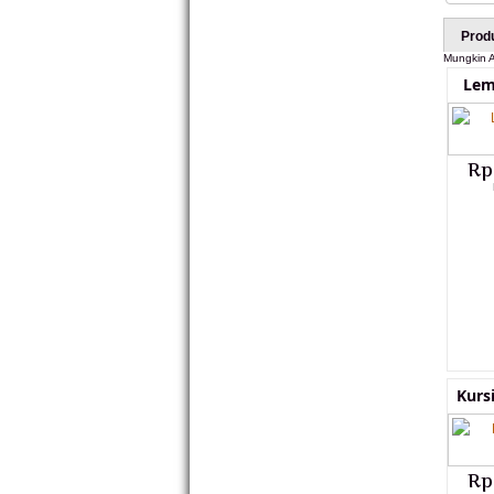
Prod
Mungkin A
Lema
Rp
Kurs
Rp