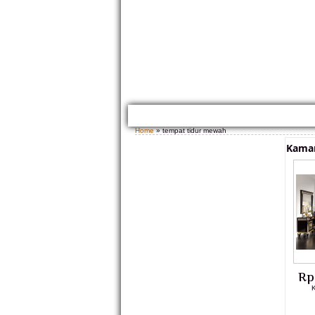
HOME
TENTANG KAMI
GALLERY PRODUK
Home
» tempat tidur mewah
Kamar
Rp