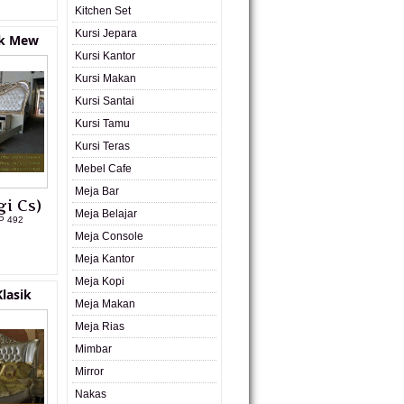
Kitchen Set
Kursi Jepara
ik Mew
Kursi Kantor
Kursi Makan
Kursi Santai
Kursi Tamu
Kursi Teras
Mebel Cafe
Meja Bar
i Cs)
Meja Belajar
P 492
Meja Console
L PRODUK
Meja Kantor
Meja Kopi
lasik
Meja Makan
Meja Rias
Mimbar
Mirror
Nakas