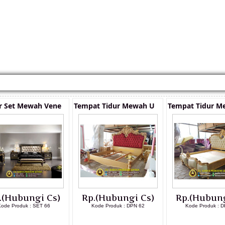
KONTAK KAMI
CARA PEMESANAN
CUSTOM FURNITURE
SAMPLE WARNA
TESTI
 Set Mewah Vene
Tempat Tidur Mewah U
Tempat Tidur M
.(Hubungi Cs)
Rp.(Hubungi Cs)
Rp.(Hubung
Kode Produk : SET 66
Kode Produk : DPN 62
Kode Produk : D
LIHAT DETAIL PRODUK
LIHAT DETAIL PRODUK
LIHAT DETAI