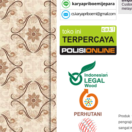
Bingu
Custo
melay
Produk 
pengraj
sangat 