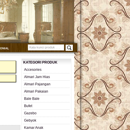
MONIAL
KATEGORI PRODUK
Accesories
Almari Jam Hias
Almari Pajangan
Almari Pakaian
Bale Bale
Bufet
Gazebo
Gebyok
Kamar Anak