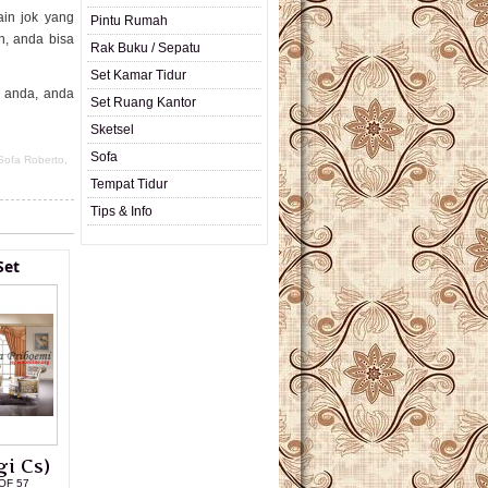
ain jok yang
Pintu Rumah
n, anda bisa
Rak Buku / Sepatu
Set Kamar Tidur
h anda, anda
Set Ruang Kantor
Sketsel
Sofa
Sofa Roberto
,
Tempat Tidur
Tips & Info
Set
i Cs)
OF 57