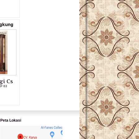
L PRODUK
ngkung
gi Cs
AP 63
L PRODUK
Peta Lokasi