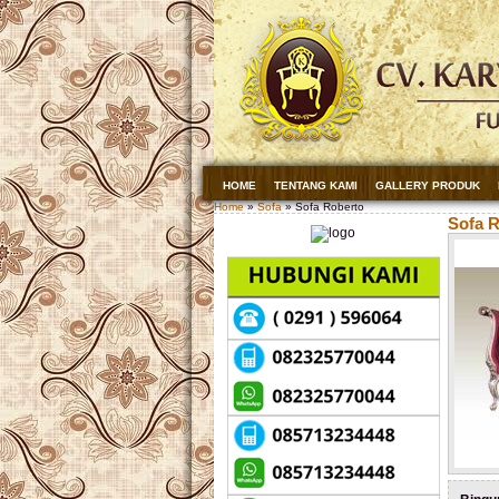
HOME
TENTANG KAMI
GALLERY PRODUK
Home
»
Sofa
» Sofa Roberto
Sofa 