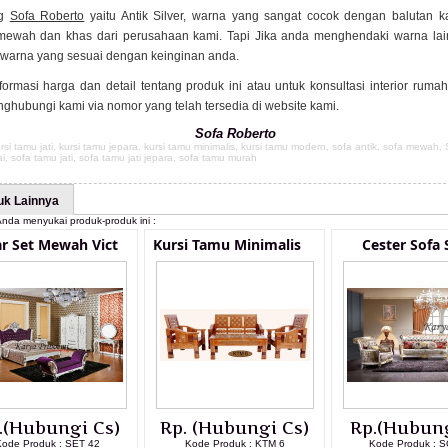
ng
Sofa Roberto
yaitu Antik Silver, warna yang sangat cocok dengan balutan k
mewah dan khas dari perusahaan kami. Tapi Jika anda menghendaki warna lai
 warna yang sesuai dengan keinginan anda.
formasi harga dan detail tentang produk ini atau untuk konsultasi interior ruma
ghubungi kami via nomor yang telah tersedia di website kami.
Sofa Roberto
rsi tamu jati
,
kursi tamu jepara
,
kursi tamu minimalis
,
kursi tamu modern
,
sofa antik
,
sofa mewah
,
ai
,
sofa tamu jati
,
sofa tamu jati jepara
,
sofa tamu murah
uk Lainnya
nda menyukai produk-produk ini :
r Set Mewah Vict
Kursi Tamu Minimalis
Cester Sofa 
.(Hubungi Cs)
Rp. (Hubungi Cs)
Rp.(Hubung
Kode Produk : SET 42
Kode Produk : KTM 6
Kode Produk : S