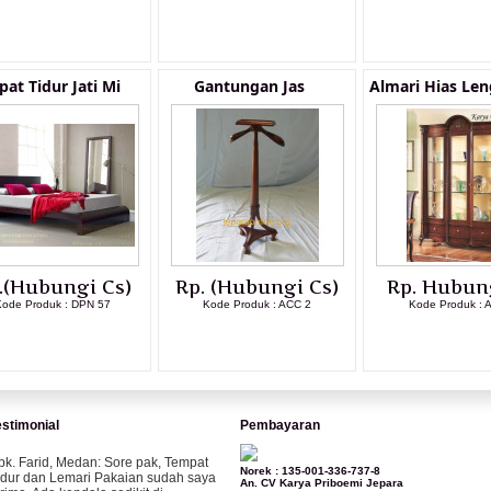
LIHAT DETAIL PRODUK
LIHAT DETAIL PRODUK
LIHAT DETAI
at Tidur Jati Mi
Gantungan Jas
Almari Hias Le
.(Hubungi Cs)
Rp. (Hubungi Cs)
Rp. Hubun
ode Produk : DPN 57
Kode Produk : ACC 2
Kode Produk : 
LIHAT DETAIL PRODUK
LIHAT DETAIL PRODUK
LIHAT DETAI
estimonial
Pembayaran
pk. Farid, Medan:
Sore pak, Tempat
Norek : 135-001-336-737-8
idur dan Lemari Pakaian sudah saya
An. CV Karya Priboemi Jepara