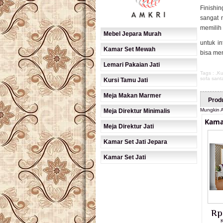
Finishi
sangat 
memilih
Mebel Jepara Murah
untuk in
Kamar Set Mewah
bisa men
Lemari Pakaian Jati
Tags : ,
Ku
sofa sant
Kursi Tamu Jati
Meja Makan Marmer
Prod
Mungkin A
Meja Direktur Minimalis
Kama
Meja Direktur Jati
Kamar Set Jati Jepara
Kamar Set Jati
Rp