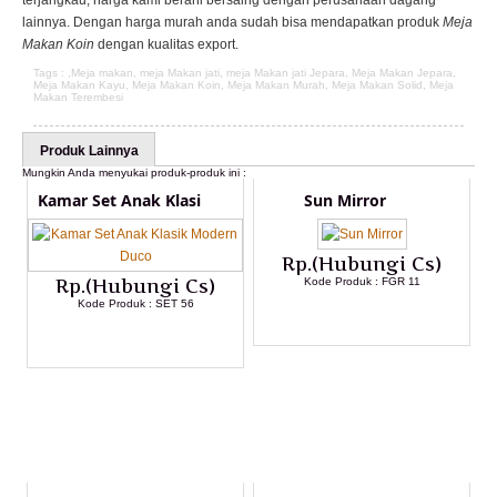
terjangkau, harga kami berani bersaing dengan perusahaan dagang
lainnya. Dengan harga murah anda sudah bisa mendapatkan produk
Meja
Makan Koin
dengan kualitas export.
Tags : ,
Meja makan
,
meja Makan jati
,
meja Makan jati Jepara
,
Meja Makan Jepara
,
Meja Makan Kayu
,
Meja Makan Koin
,
Meja Makan Murah
,
Meja Makan Solid
,
Meja
Makan Terembesi
Produk Lainnya
Mungkin Anda menyukai produk-produk ini :
Kamar Set Anak Klasi
Sun Mirror
Rp.(Hubungi Cs)
Rp.(Hubungi Cs)
Kode Produk : FGR 11
Kode Produk : SET 56
LIHAT DETAIL PRODUK
LIHAT DETAIL PRODUK