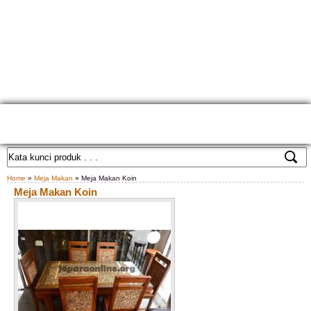
HOME
TENTANG KAMI
GALLERY PRODUK
KONTAK KAMI
CARA PEMESANAN
CUSTOM FURNITURE
SAMPLE WARNA
TESTIMONIAL
Home
»
Meja Makan
» Meja Makan Koin
Meja Makan Koin