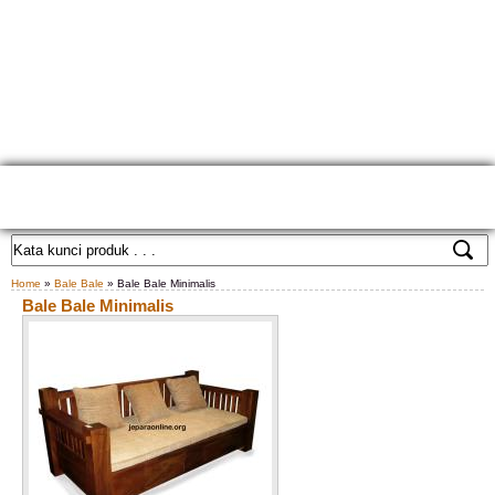
HOME
TENTANG KAMI
GALLERY PRODUK
KONTAK KAMI
CARA PEMESANAN
CUSTOM FURNITURE
SAMPLE WARNA
TESTIMONIAL
Home
»
Bale Bale
» Bale Bale Minimalis
Bale Bale Minimalis