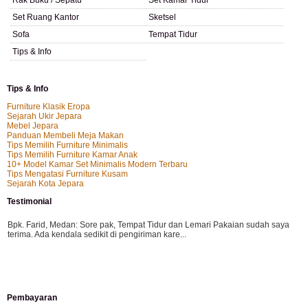
Rak Buku / Sepatu
Set Kamar Tidur
Set Ruang Kantor
Sketsel
Sofa
Tempat Tidur
Tips & Info
Tips & Info
Furniture Klasik Eropa
Sejarah Ukir Jepara
Mebel Jepara
Panduan Membeli Meja Makan
Tips Memilih Furniture Minimalis
Tips Memilih Furniture Kamar Anak
10+ Model Kamar Set Minimalis Modern Terbaru
Tips Mengatasi Furniture Kusam
Sejarah Kota Jepara
Testimonial
Bpk. Farid, Medan:
Sore pak, Tempat Tidur dan Lemari Pakaian sudah saya
terima. Ada kendala sedikit di pengiriman kare...
Mila-Bandung:
Assalamualaikum Pak, Pesanan kursi tamu, lemari, bale2 dan
Pembayaran
kursi teras saya sudah saya terima dan p...