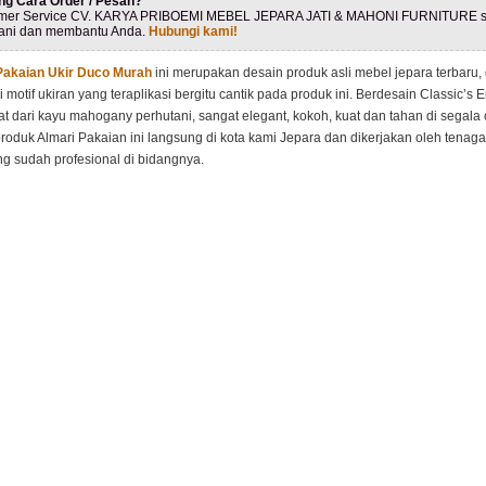
ng Cara Order / Pesan?
mer Service CV. KARYA PRIBOEMI MEBEL JEPARA JATI & MAHONI FURNITURE s
ani dan membantu Anda.
Hubungi kami!
Pakaian Ukir Duco Murah
ini merupakan desain produk asli mebel jepara terbaru
 motif ukiran yang teraplikasi bergitu cantik pada produk ini. Berdesain Classic’s 
uat dari kayu mahogany perhutani, sangat elegant, kokoh, kuat dan tahan di segala
roduk Almari Pakaian ini langsung di kota kami Jepara dan dikerjakan oleh tenaga
g sudah profesional di bidangnya.