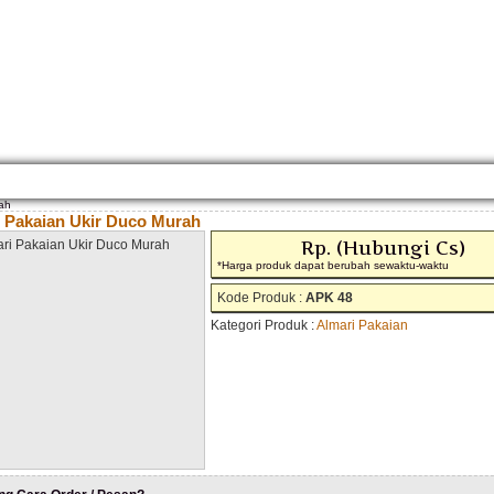
KONTAK KAMI
CARA PEMESANAN
CUSTOM FURNITURE
SAMPLE WARNA
TESTI
rah
 Pakaian Ukir Duco Murah
Rp. (Hubungi Cs)
*Harga produk dapat berubah sewaktu-waktu
Kode Produk :
APK 48
Kategori Produk :
Almari Pakaian