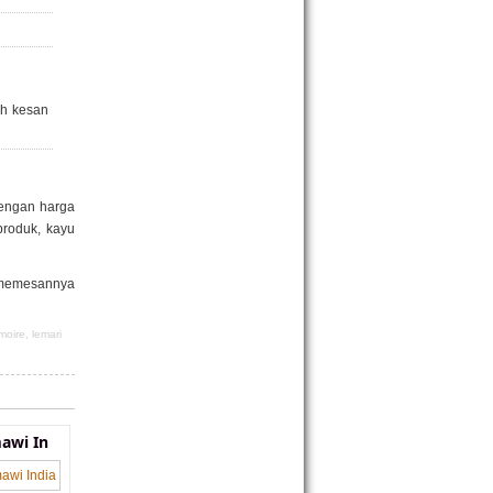
ah kesan
dengan harga
produk, kayu
 memesannya
moire
,
lemari
awi In