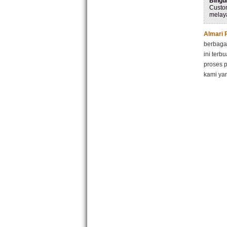
Bingu
Custo
melay
Almari 
berbagai
ini terb
proses p
kami yan