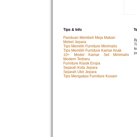
Tips & Info
T
Panduan Membeli Meja Makan
B
Mebel Jepara
T
Tips Memilih Furniture Minimalis
t
Tips Memilih Furniture Kamar Anak
p
10+ Model Kamar Set Minimalis
Modern Terbaru
Furniture Klasik Eropa
Sejarah Kota Jepara
M
Sejarah Ukir Jepara
P
Tips Mengatasi Furniture Kusam
k
p.
I
P
y
I
T
s