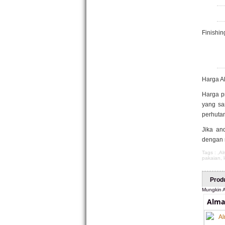
Finishing
Harga A
Harga p
yang sa
perhutan
Jika an
dengan 
Tags : ,
Al
pakaian
,
Prod
Mungkin A
Alma