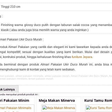
Tinggi 210 cm
 :
Finishing warna glossy duco putih dengan taburan salak cocoa yang menamb
klasik ( atau anda juga bisa memilih warna yang anda inginkan )
lmari Pakaian Ukir Duco Murah :
roduk Almari Pakaian yang cantik dan elegant ini kami tawarkan kepada anda 
ngat kompetitif, sesuai dengan kualitas yang kami berikan. Mulai dari desain 
i, kontruksi produk, hingga kehalusan finishing khas
funiture Jepara
.
da berminat dengan produk
Almari Pakaian Ukir Duco Murah
ini, anda bisa
menghubungi kami di kontak yang telah kami sediakan.
mari pakaian
,
almari pakaian minimalis
,
almari pakaian murah
,
Almari Pakaian Ukir Duco Murah
,
Ar
lemari pakaian minimalis
,
lemari pakaian murah
uk Lainnya
nda menyukai produk-produk ini :
ri Pakaian Minim
Meja Makan Minerva
Kursi Tamu Rom