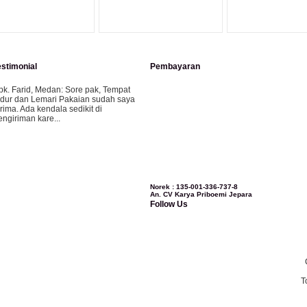
estimonial
Pembayaran
pk. Farid, Medan:
Sore pak, Tempat
idur dan Lemari Pakaian sudah saya
erima. Ada kendala sedikit di
engiriman kare...
ila-Bandung:
Assalamualaikum Pak,
esanan kursi tamu, lemari, bale2 dan
ursi teras saya sudah saya terima dan
..
Norek : 135-001-336-737-8
An. CV Karya Priboemi Jepara
Follow Us
bu Vina, Bogor:
Meja belajar cocok
ak, bagus dan kayu jati tua seperti
ang saya punya di rumah...
T
bu Jennita, Banjarbaru Kalimantan:
erima kasih untuk gebyoknya,, udah
ampai,, barangnya sama dengan di