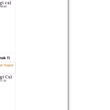
i cs)
TM 85
L PRODUK
nak Ti
gi Cs)
ET 32
L PRODUK