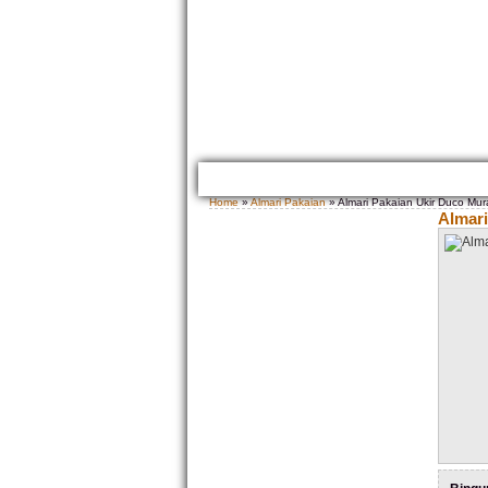
HOME
TENTANG KAMI
GALLERY PRODUK
Home
»
Almari Pakaian
» Almari Pakaian Ukir Duco Mu
Almari