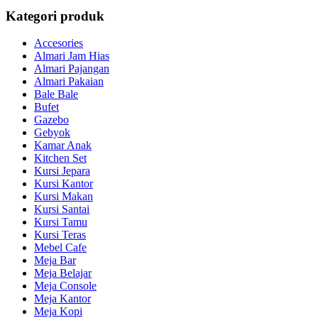
Kategori produk
Accesories
Almari Jam Hias
Almari Pajangan
Almari Pakaian
Bale Bale
Bufet
Gazebo
Gebyok
Kamar Anak
Kitchen Set
Kursi Jepara
Kursi Kantor
Kursi Makan
Kursi Santai
Kursi Tamu
Kursi Teras
Mebel Cafe
Meja Bar
Meja Belajar
Meja Console
Meja Kantor
Meja Kopi