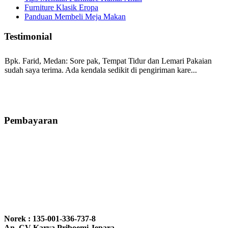
Furniture Klasik Eropa
Panduan Membeli Meja Makan
Testimonial
Bpk. Farid, Medan:
Sore pak, Tempat Tidur dan Lemari Pakaian
sudah saya terima. Ada kendala sedikit di pengiriman kare...
Mila-Bandung:
Assalamualaikum Pak, Pesanan kursi tamu, lemari,
bale2 dan kursi teras saya sudah saya terima dan p...
Pembayaran
Ibu Vina, Bogor:
Meja belajar cocok Pak, bagus dan kayu jati tua
seperti yang saya punya di rumah...
Ibu Jennita, Banjarbaru Kalimantan:
Terima kasih untuk
gebyoknya,, udah sampai,, barangnya sama dengan di foto. Gak
Norek : 135-001-336-737-8
nyesel deh beli geby...
An. CV Karya Priboemi Jepara