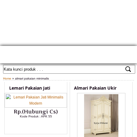
HOME
TENTANG KAMI
GALLERY PRODUK
KONTAK KAMI
CARA PEMESANAN
CUSTOM FURNITURE
SAMPLE WARNA
TESTIMONIAL
Home
» almari pakaian minimalis
Lemari Pakaian Jati
Almari Pakaian Ukir
Rp.(Hubungi Cs)
Kode Produk : APK 55
LIHAT DETAIL PRODUK