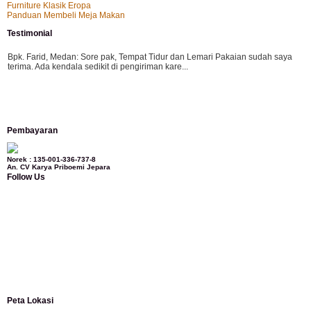
Furniture Klasik Eropa
Panduan Membeli Meja Makan
Testimonial
Bpk. Farid, Medan:
Sore pak, Tempat Tidur dan Lemari Pakaian sudah saya
terima. Ada kendala sedikit di pengiriman kare...
Mila-Bandung:
Assalamualaikum Pak, Pesanan kursi tamu, lemari, bale2 dan
Pembayaran
kursi teras saya sudah saya terima dan p...
Norek : 135-001-336-737-8
An. CV Karya Priboemi Jepara
Follow Us
Ibu Vina, Bogor:
Meja belajar cocok Pak, bagus dan kayu jati tua seperti yang
saya punya di rumah...
Ibu Jennita, Banjarbaru Kalimantan:
Terima kasih untuk gebyoknya,, udah
sampai,, barangnya sama dengan di foto. Gak nyesel deh beli geby...
Peta Lokasi