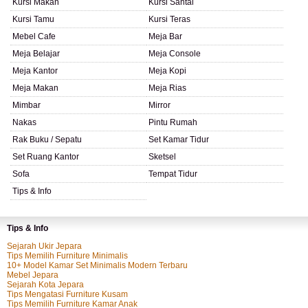
Kursi Makan
Kursi Santai
Kursi Tamu
Kursi Teras
Mebel Cafe
Meja Bar
Meja Belajar
Meja Console
Meja Kantor
Meja Kopi
Meja Makan
Meja Rias
Mimbar
Mirror
Nakas
Pintu Rumah
Rak Buku / Sepatu
Set Kamar Tidur
Set Ruang Kantor
Sketsel
Sofa
Tempat Tidur
Tips & Info
Tips & Info
Sejarah Ukir Jepara
Tips Memilih Furniture Minimalis
10+ Model Kamar Set Minimalis Modern Terbaru
Mebel Jepara
Sejarah Kota Jepara
Tips Mengatasi Furniture Kusam
Tips Memilih Furniture Kamar Anak