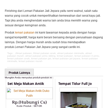
Finishing dari Lemari Pakaian Jati Jepara yaitu semi walnut, salah satu
warna yang cocok untuk memperlihatkan kemewahan dari serat kayu jati.
Tapi jika anda menghendaki warna lain anda bisa memilih warna yang
sesuai dengan keinginan anda.
Produk
lemari pakaian
ini kami tawarnan kepada anda dengan harga
sangat kompetitif, harga kami berani bersaing dengan perusahaan dagang
lainnya. Dengan harga murah anda sudah bisa mendapatkan
produk
Lemari Pakaian Jati Jepara
yang sangat cantik ini.
Tags : ,
Almari pakaian
,
Almari pakaian anak
,
almari pakaian minimalis
,
almari
pakaian murah
,
almari pakaian pintu sliding
,
lemari pakaian
,
lemari pakaian 4 pintu
,
lemari pakaian anak
,
lemari pakaian jati
,
lemari pakaian jati jepara
,
lemari pakaian
minimalis
,
lemari pakaian murah
Produk Lainnya
Mungkin Anda menyukai produk-produk ini :
Set Meja Makan Antik
Tempat Tidur Full Jo
Rp.(Hubungi Cs)
Kode Produk : SET-DK