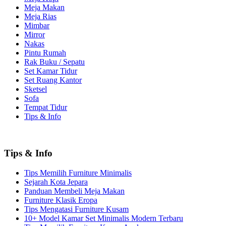
Meja Makan
Meja Rias
Mimbar
Mirror
Nakas
Pintu Rumah
Rak Buku / Sepatu
Set Kamar Tidur
Set Ruang Kantor
Sketsel
Sofa
Tempat Tidur
Tips & Info
Tips & Info
Tips Memilih Furniture Minimalis
Sejarah Kota Jepara
Panduan Membeli Meja Makan
Furniture Klasik Eropa
Tips Mengatasi Furniture Kusam
10+ Model Kamar Set Minimalis Modern Terbaru