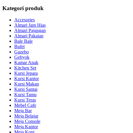
Kategori produk
Accesories
Almari Jam Hias
Almari Pajangan
Almari Pakaian
Bale Bale
Bufet
Gazebo
Gebyok
Kamar Anak
Kitchen Set
Kursi Jepara
Kursi Kantor
Kursi Makan
Kursi Santai
Kursi Tamu
Kursi Teras
Mebel Cafe
Meja Bar
Meja Belajar
Meja Console
Meja Kantor
Meja Kopi