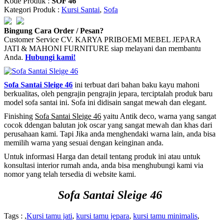
Kode Produk :
SOF 46
Kategori Produk :
Kursi Santai
,
Sofa
Bingung Cara Order / Pesan?
Customer Service CV. KARYA PRIBOEMI MEBEL JEPARA
JATI & MAHONI FURNITURE siap melayani dan membantu
Anda.
Hubungi kami!
Sofa Santai Sleige 46
ini terbuat dari bahan baku kayu mahoni
berkualitas, oleh pengrajin pengrajin jepara, terciptalah produk baru
model sofa santai ini. Sofa ini didisain sangat mewah dan elegant.
Finishing
Sofa Santai Sleige 46
yaitu Antik deco, warna yang sangat
cocok ddengan balutan jok oscar yang sangat mewah dan khas dari
perusahaan kami. Tapi Jika anda menghendaki warna lain, anda bisa
memilih warna yang sesuai dengan keinginan anda.
Untuk informasi Harga dan detail tentang produk ini atau untuk
konsultasi interior rumah anda, anda bisa menghubungi kami via
nomor yang telah tersedia di website kami.
Sofa Santai Sleige 46
Tags : ,
Kursi tamu jati
,
kursi tamu jepara
,
kursi tamu minimalis
,