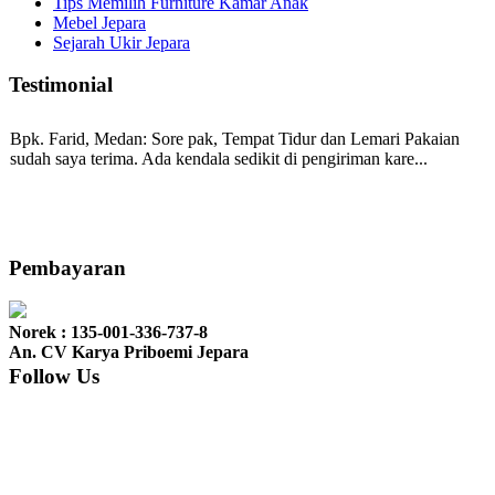
Tips Memilih Furniture Kamar Anak
Mebel Jepara
Sejarah Ukir Jepara
Testimonial
Bpk. Farid, Medan:
Sore pak, Tempat Tidur dan Lemari Pakaian
sudah saya terima. Ada kendala sedikit di pengiriman kare...
Mila-Bandung:
Assalamualaikum Pak, Pesanan kursi tamu, lemari,
bale2 dan kursi teras saya sudah saya terima dan p...
Pembayaran
Norek : 135-001-336-737-8
Ibu Vina, Bogor:
Meja belajar cocok Pak, bagus dan kayu jati tua
An. CV Karya Priboemi Jepara
seperti yang saya punya di rumah...
Follow Us
Ibu Jennita, Banjarbaru Kalimantan:
Terima kasih untuk
gebyoknya,, udah sampai,, barangnya sama dengan di foto. Gak
nyesel deh beli geby...