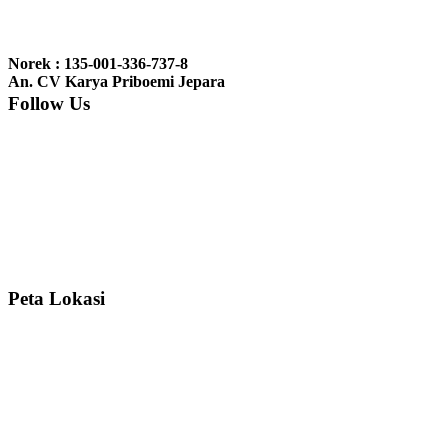
Ibu Jennita, Banjarbaru Kalimantan:
Terima kasih untuk
gebyoknya,, udah sampai,, barangnya sama dengan di foto. Gak
Norek : 135-001-336-737-8
nyesel deh beli geby...
An. CV Karya Priboemi Jepara
Follow Us
Ibu Srie – Jakarta:
Siang Pak, lemarinya dah datang Kerjaannya
rapih, habis ini saya mau pesan lemari pajangan AP 10 j...
Ibu Meidy, Jakarta:
Paakkkk Tempat tidurnya dah sampeeee Keren
dehh Tolong buatin meja makan bulat persis sama foto y...
Peta Lokasi
Hendro Tri P – Surabaya:
Pak Mail kursi kantornya sudah sampai,
saya mengucapkan banyak terima kasih....
Ibu Asa, Cibubur:
Pak Trolynya sudah sampai tadi Makasii ya Pak...