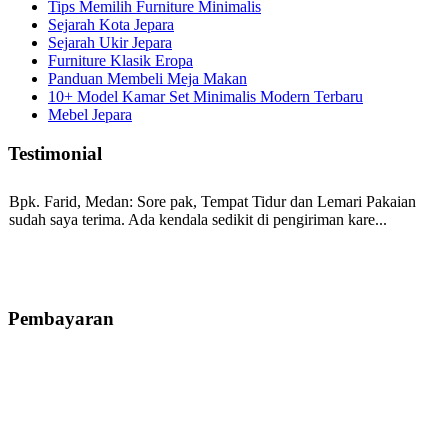
Tips Memilih Furniture Minimalis
Sejarah Kota Jepara
Sejarah Ukir Jepara
Furniture Klasik Eropa
Panduan Membeli Meja Makan
10+ Model Kamar Set Minimalis Modern Terbaru
Mebel Jepara
Testimonial
Bpk. Farid, Medan:
Sore pak, Tempat Tidur dan Lemari Pakaian
sudah saya terima. Ada kendala sedikit di pengiriman kare...
Mila-Bandung:
Assalamualaikum Pak, Pesanan kursi tamu, lemari,
bale2 dan kursi teras saya sudah saya terima dan p...
Pembayaran
Ibu Vina, Bogor:
Meja belajar cocok Pak, bagus dan kayu jati tua
seperti yang saya punya di rumah...