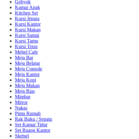
Gebyok
Kamar Anak
Kitchen Set
Kursi Jepara
Kursi Kantor
Kursi Makan
Kursi Santai
Kursi Tamu
Kursi Teras
Mebel Cafe
Meja Bar
Meja Belajar
Meja Console
Meja Kantor
Meja Kopi
Meja Makan
Meja Rias
Mimbar
Mirror
Nakas
Pintu Rumah
Rak Buku / Sepatu
Set Kamar Tidur
Set Ruang Kantor
Sketsel