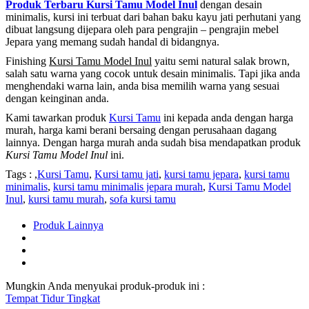
Produk Terbaru Kursi Tamu Model Inul
dengan desain
minimalis, kursi ini terbuat dari bahan baku kayu jati perhutani yang
dibuat langsung dijepara oleh para pengrajin – pengrajin mebel
Jepara yang memang sudah handal di bidangnya.
Finishing
Kursi Tamu Model Inul
yaitu semi natural salak brown,
salah satu warna yang cocok untuk desain minimalis. Tapi jika anda
menghendaki warna lain, anda bisa memilih warna yang sesuai
dengan keinginan anda.
Kami tawarkan produk
Kursi Tamu
ini kepada anda dengan harga
murah, harga kami berani bersaing dengan perusahaan dagang
lainnya. Dengan harga murah anda sudah bisa mendapatkan produk
Kursi Tamu Model Inul
ini.
Tags : ,
Kursi Tamu
,
Kursi tamu jati
,
kursi tamu jepara
,
kursi tamu
minimalis
,
kursi tamu minimalis jepara murah
,
Kursi Tamu Model
Inul
,
kursi tamu murah
,
sofa kursi tamu
Produk Lainnya
Mungkin Anda menyukai produk-produk ini :
Tempat Tidur Tingkat