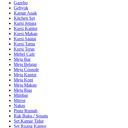
Gazebo
Gebyok
Kamar Anak
Kitchen Set
Kursi Jepara
Kursi Kantor
Kursi Makan
Kursi Santai
Kursi Tamu
Kursi Teras
Mebel Cafe
Meja Bar
Meja Belajar
Meja Console
Meja Kantor
Meja Kopi
Meja Makan
Meja Rias
Mimbar
Mirror
Nakas
Pintu Rumah
Rak Buku / Sepatu
Set Kamar Tidur
Set Ruang Kantor