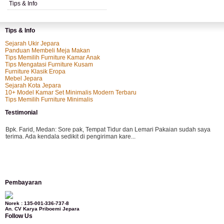
Tips & Info
Tips & Info
Sejarah Ukir Jepara
Panduan Membeli Meja Makan
Tips Memilih Furniture Kamar Anak
Tips Mengatasi Furniture Kusam
Furniture Klasik Eropa
Mebel Jepara
Sejarah Kota Jepara
10+ Model Kamar Set Minimalis Modern Terbaru
Tips Memilih Furniture Minimalis
Testimonial
Bpk. Farid, Medan:
Sore pak, Tempat Tidur dan Lemari Pakaian sudah saya
terima. Ada kendala sedikit di pengiriman kare...
Mila-Bandung:
Assalamualaikum Pak, Pesanan kursi tamu, lemari, bale2 dan
Pembayaran
kursi teras saya sudah saya terima dan p...
Norek : 135-001-336-737-8
An. CV Karya Priboemi Jepara
Follow Us
Ibu Vina, Bogor:
Meja belajar cocok Pak, bagus dan kayu jati tua seperti yang