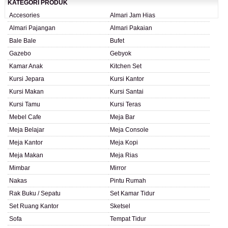
KATEGORI PRODUK
Accesories
Almari Jam Hias
Almari Pajangan
Almari Pakaian
Bale Bale
Bufet
Gazebo
Gebyok
Kamar Anak
Kitchen Set
Kursi Jepara
Kursi Kantor
Kursi Makan
Kursi Santai
Kursi Tamu
Kursi Teras
Mebel Cafe
Meja Bar
Meja Belajar
Meja Console
Meja Kantor
Meja Kopi
Meja Makan
Meja Rias
Mimbar
Mirror
Nakas
Pintu Rumah
Rak Buku / Sepatu
Set Kamar Tidur
Set Ruang Kantor
Sketsel
Sofa
Tempat Tidur