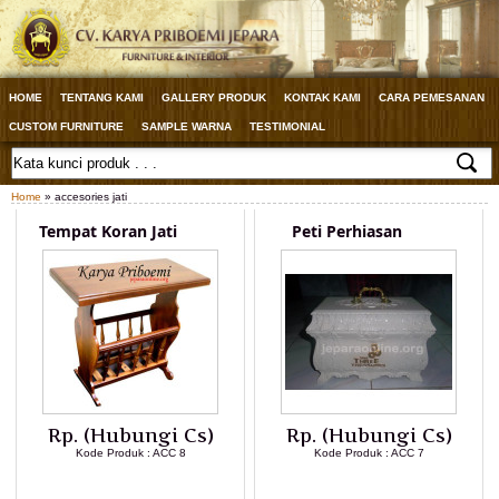
HOME
TENTANG KAMI
GALLERY PRODUK
KONTAK KAMI
CARA PEMESANAN
CUSTOM FURNITURE
SAMPLE WARNA
TESTIMONIAL
Home
» accesories jati
Tempat Koran Jati
Peti Perhiasan
Rp. (Hubungi Cs)
Rp. (Hubungi Cs)
Kode Produk : ACC 8
Kode Produk : ACC 7
LIHAT DETAIL PRODUK
LIHAT DETAIL PRODUK