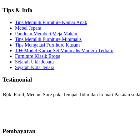
Tips & Info
Tips Memilih Furniture Kamar Anak
Mebel Jepara
Panduan Membeli Meja Makan
Tips Memilih Furniture Minimalis
Tips Mengatasi Furniture Kusam
10+ Model Kamar Set Minimalis Modern Terbaru
Furniture Klasik Eropa
Sejarah Ukir Jepara
Sejarah Kota Jepara
Testimonial
Bpk. Farid, Medan:
Sore pak, Tempat Tidur dan Lemari Pakaian sudah
Mila-Bandung:
Assalamualaikum Pak, Pesanan kursi tamu, lemari, bale
Pembayaran