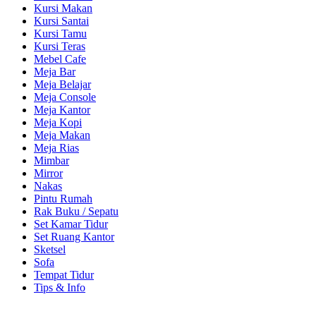
Kursi Makan
Kursi Santai
Kursi Tamu
Kursi Teras
Mebel Cafe
Meja Bar
Meja Belajar
Meja Console
Meja Kantor
Meja Kopi
Meja Makan
Meja Rias
Mimbar
Mirror
Nakas
Pintu Rumah
Rak Buku / Sepatu
Set Kamar Tidur
Set Ruang Kantor
Sketsel
Sofa
Tempat Tidur
Tips & Info