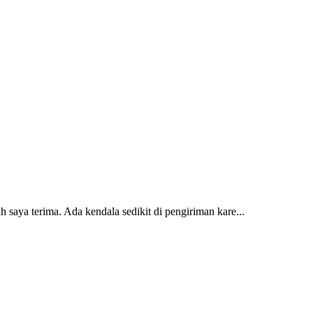
 saya terima. Ada kendala sedikit di pengiriman kare...
2 dan kursi teras saya sudah saya terima dan p...