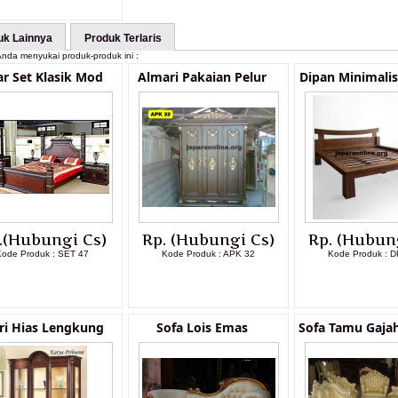
uk Lainnya
Produk Terlaris
nda menyukai produk-produk ini :
r Set Klasik Mod
Almari Pakaian Pelur
Dipan Minimali
.(Hubungi Cs)
Rp. (Hubungi Cs)
Rp. (Hubun
Kode Produk : SET 47
Kode Produk : APK 32
Kode Produk : D
LIHAT DETAIL PRODUK
LIHAT DETAIL PRODUK
LIHAT DETAI
ri Hias Lengkung
Sofa Lois Emas
Sofa Tamu Gaja