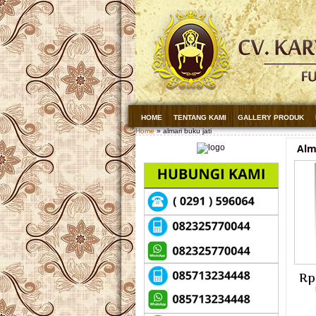
HOME
TENTANG KAMI
GALLERY PRODUK
Home
» almari buku jati
Alm
Rp