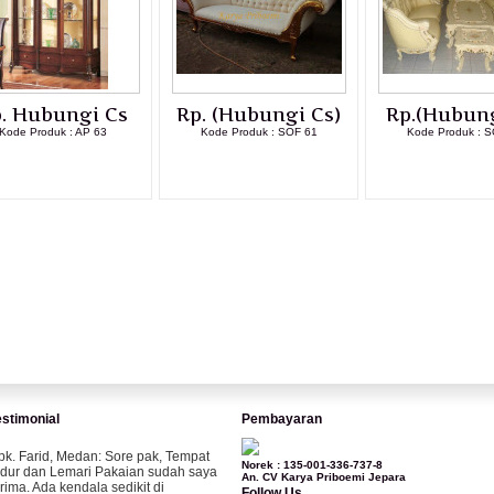
. Hubungi Cs
Rp. (Hubungi Cs)
Rp.(Hubung
Kode Produk : AP 63
Kode Produk : SOF 61
Kode Produk : S
LIHAT DETAIL PRODUK
LIHAT DETAIL PRODUK
LIHAT DETAI
estimonial
Pembayaran
pk. Farid, Medan:
Sore pak, Tempat
Norek : 135-001-336-737-8
idur dan Lemari Pakaian sudah saya
An. CV Karya Priboemi Jepara
erima. Ada kendala sedikit di
Follow Us