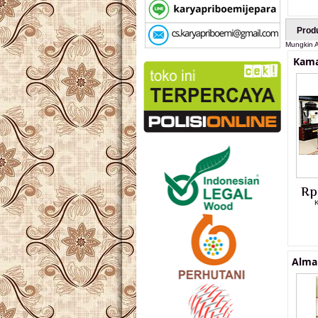
Prod
Mungkin A
Kama
Rp
Alma