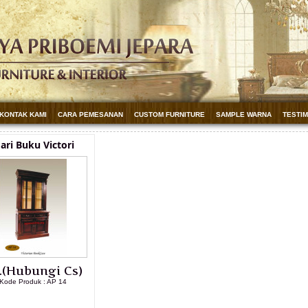
KONTAK KAMI
CARA PEMESANAN
CUSTOM FURNITURE
SAMPLE WARNA
TESTI
ari Buku Victori
.(Hubungi Cs)
Kode Produk : AP 14
LIHAT DETAIL PRODUK