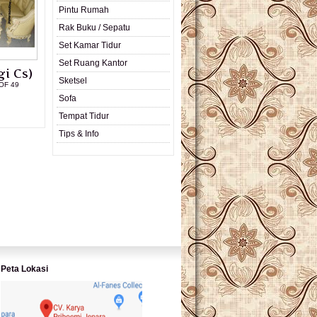
Pintu Rumah
Rak Buku / Sepatu
Set Kamar Tidur
Set Ruang Kantor
i Cs)
Sketsel
OF 49
Sofa
L PRODUK
Tempat Tidur
Tips & Info
Peta Lokasi