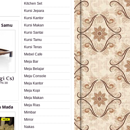
Kitchen Set
Kursi Jepara
Kursi Kantor
s Samu
Kursi Makan
Kursi Santai
Kursi Tamu
Kursi Teras
Mebel Cafe
Meja Bar
Meja Belajar
Meja Console
gi Cs)
PN 38
Meja Kantor
Meja Kopi
L PRODUK
Meja Makan
Meja Rias
h Mada
Mimbar
Mirror
Nakas