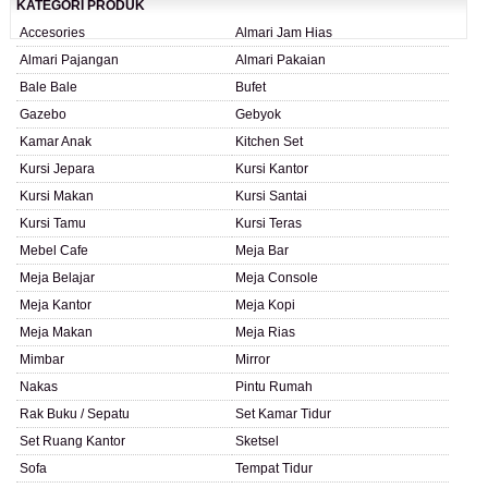
KATEGORI PRODUK
Accesories
Almari Jam Hias
Almari Pajangan
Almari Pakaian
Bale Bale
Bufet
Gazebo
Gebyok
Kamar Anak
Kitchen Set
Kursi Jepara
Kursi Kantor
Kursi Makan
Kursi Santai
Kursi Tamu
Kursi Teras
Mebel Cafe
Meja Bar
Meja Belajar
Meja Console
Meja Kantor
Meja Kopi
Meja Makan
Meja Rias
Mimbar
Mirror
Nakas
Pintu Rumah
Rak Buku / Sepatu
Set Kamar Tidur
Set Ruang Kantor
Sketsel
Sofa
Tempat Tidur