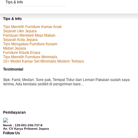
Tips & Info
Tips & Info
Tips Memilih Furniture Kamar Anak
Sejarah Ukir Jepara
Panduan Membeli Meja Makan
Sejarah Kota Jepara
Tips Mengatasi Furniture Kusam
Mebel Jepara
Furniture Klasik Eropa
Tips Memilih Furniture Minimalis
10+ Model Kamar Set Minimalis Modern Terbaru
Testimonial
Bpk. Farid, Medan:
Sore pak, Tempat Tidur dan Lemari Pakaian sudah saya
terima. Ada kendala sedikit di pengiriman kare...
Mila-Bandung:
Assalamualaikum Pak, Pesanan kursi tamu, lemari, bale2 dan
Pembayaran
kursi teras saya sudah saya terima dan p...
Norek : 135-001-336-737-8
An. CV Karya Priboemi Jepara
Follow Us
Ibu Vina, Bogor:
Meja belajar cocok Pak, bagus dan kayu jati tua seperti yang