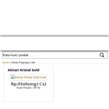
HOME
TENTANG KAMI
GALLERY PRODUK
KONTAK KAMI
CARA PEMESANAN
CUSTOM FURNITURE
SAMPLE WARNA
TESTIMONIAL
Home
» Almari Pajangan Ukir
Almari Kristal Gold
Rp.(Hubungi Cs)
Kode Produk : AP 62
LIHAT DETAIL PRODUK