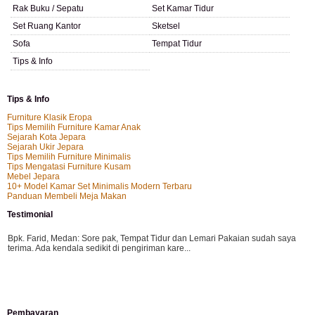
Rak Buku / Sepatu
Set Kamar Tidur
Set Ruang Kantor
Sketsel
Sofa
Tempat Tidur
Tips & Info
Tips & Info
Furniture Klasik Eropa
Tips Memilih Furniture Kamar Anak
Sejarah Kota Jepara
Sejarah Ukir Jepara
Tips Memilih Furniture Minimalis
Tips Mengatasi Furniture Kusam
Mebel Jepara
10+ Model Kamar Set Minimalis Modern Terbaru
Panduan Membeli Meja Makan
Testimonial
Bpk. Farid, Medan:
Sore pak, Tempat Tidur dan Lemari Pakaian sudah saya
terima. Ada kendala sedikit di pengiriman kare...
Mila-Bandung:
Assalamualaikum Pak, Pesanan kursi tamu, lemari, bale2 dan
Pembayaran
kursi teras saya sudah saya terima dan p...