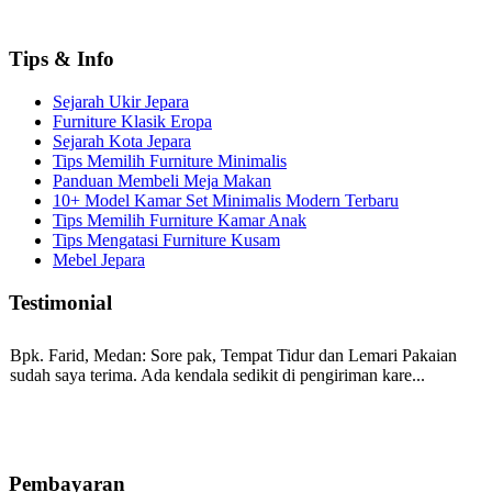
Tips & Info
Sejarah Ukir Jepara
Furniture Klasik Eropa
Sejarah Kota Jepara
Tips Memilih Furniture Minimalis
Panduan Membeli Meja Makan
10+ Model Kamar Set Minimalis Modern Terbaru
Tips Memilih Furniture Kamar Anak
Tips Mengatasi Furniture Kusam
Mebel Jepara
Testimonial
Bpk. Farid, Medan:
Sore pak, Tempat Tidur dan Lemari Pakaian
sudah saya terima. Ada kendala sedikit di pengiriman kare...
Mila-Bandung:
Assalamualaikum Pak, Pesanan kursi tamu, lemari,
bale2 dan kursi teras saya sudah saya terima dan p...
Pembayaran