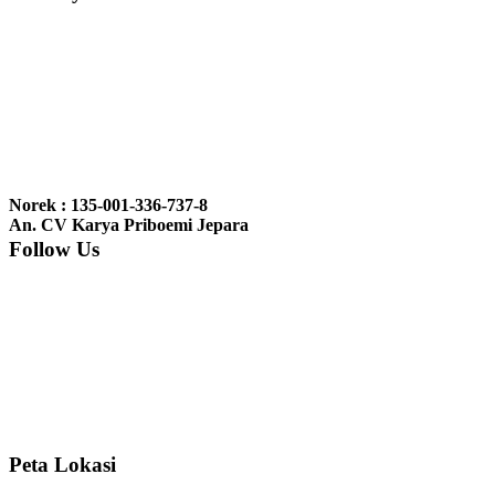
Ibu Vina, Bogor:
Meja belajar cocok Pak, bagus dan kayu jati tua
seperti yang saya punya di rumah...
Ibu Jennita, Banjarbaru Kalimantan:
Terima kasih untuk
gebyoknya,, udah sampai,, barangnya sama dengan di foto. Gak
Norek : 135-001-336-737-8
nyesel deh beli geby...
An. CV Karya Priboemi Jepara
Follow Us
Ibu Srie – Jakarta:
Siang Pak, lemarinya dah datang Kerjaannya
rapih, habis ini saya mau pesan lemari pajangan AP 10 j...
Ibu Meidy, Jakarta:
Paakkkk Tempat tidurnya dah sampeeee Keren
dehh Tolong buatin meja makan bulat persis sama foto y...
Peta Lokasi
Hendro Tri P – Surabaya:
Pak Mail kursi kantornya sudah sampai,