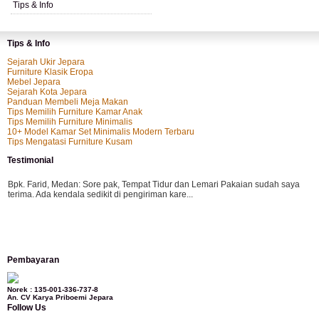
Tips & Info
Tips & Info
Sejarah Ukir Jepara
Furniture Klasik Eropa
Mebel Jepara
Sejarah Kota Jepara
Panduan Membeli Meja Makan
Tips Memilih Furniture Kamar Anak
Tips Memilih Furniture Minimalis
10+ Model Kamar Set Minimalis Modern Terbaru
Tips Mengatasi Furniture Kusam
Testimonial
Bpk. Farid, Medan:
Sore pak, Tempat Tidur dan Lemari Pakaian sudah saya
terima. Ada kendala sedikit di pengiriman kare...
Mila-Bandung:
Assalamualaikum Pak, Pesanan kursi tamu, lemari, bale2 dan
Pembayaran
kursi teras saya sudah saya terima dan p...
Norek : 135-001-336-737-8
An. CV Karya Priboemi Jepara
Follow Us
Ibu Vina, Bogor:
Meja belajar cocok Pak, bagus dan kayu jati tua seperti yang