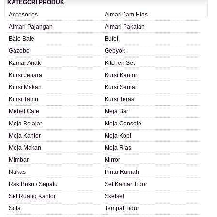
KATEGORI PRODUK
Accesories
Almari Jam Hias
Almari Pajangan
Almari Pakaian
Bale Bale
Bufet
Gazebo
Gebyok
Kamar Anak
Kitchen Set
Kursi Jepara
Kursi Kantor
Kursi Makan
Kursi Santai
Kursi Tamu
Kursi Teras
Mebel Cafe
Meja Bar
Meja Belajar
Meja Console
Meja Kantor
Meja Kopi
Meja Makan
Meja Rias
Mimbar
Mirror
Nakas
Pintu Rumah
Rak Buku / Sepatu
Set Kamar Tidur
Set Ruang Kantor
Sketsel
Sofa
Tempat Tidur