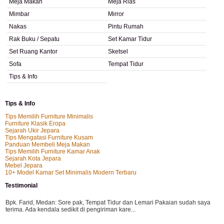
Meja Makan
Meja Rias
Mimbar
Mirror
Nakas
Pintu Rumah
Rak Buku / Sepatu
Set Kamar Tidur
Set Ruang Kantor
Sketsel
Sofa
Tempat Tidur
Tips & Info
Tips & Info
Tips Memilih Furniture Minimalis
Furniture Klasik Eropa
Sejarah Ukir Jepara
Tips Mengatasi Furniture Kusam
Panduan Membeli Meja Makan
Tips Memilih Furniture Kamar Anak
Sejarah Kota Jepara
Mebel Jepara
10+ Model Kamar Set Minimalis Modern Terbaru
Testimonial
Bpk. Farid, Medan:
Sore pak, Tempat Tidur dan Lemari Pakaian sudah saya
terima. Ada kendala sedikit di pengiriman kare...