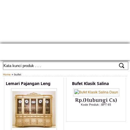
HOME
TENTANG KAMI
GALLERY PRODUK
KONTAK KAMI
CARA PEMESANAN
CUSTOM FURNITURE
SAMPLE WARNA
TESTIMONIAL
Home
» bufet
Lemari Pajangan Leng
Bufet Klasik Salina
Rp.(Hubungi Cs)
Kode Produk : BFT 65
LIHAT DETAIL PRODUK